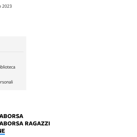
go 2023
iblioteca
rsonali
LABORSA
LABORSA RAGAZZI
NE