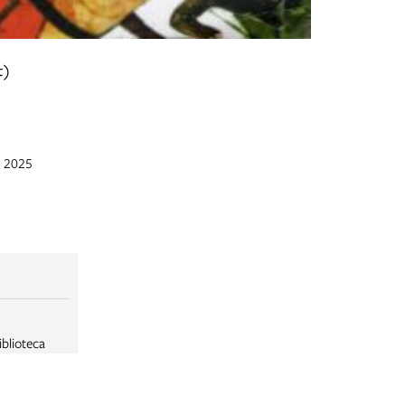
t)
n 2025
iblioteca
rsonali