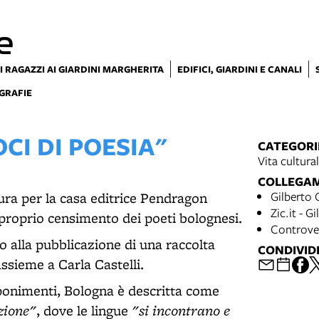
e
I RAGAZZI AI GIARDINI MARGHERITA
EDIFICI, GIARDINI E CANALI
GRAFIE
OCI DI POESIA"
CATEGORI
Vita cultura
COLLEGA
Gilberto 
ura per la casa editrice Pendragon
Zic.it - G
e proprio censimento dei poeti bolognesi.
Controver
o alla pubblicazione di una raccolta
CONDIVID
assieme a Carla Castelli.
mponimenti, Bologna è descritta come
zione"
"si incontrano e
, dove le lingue