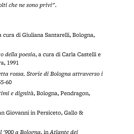
lti che ne sono privi"
.
 a cura di Giuliana Santarelli, Bologna,
to della poesia
, a cura di Carla Castelli e
ra, 1991
tta rossa. Storie di Bologna attraverso i
55-60
timi e dignità
, Bologna, Pendragon,
San Giovanni in Persiceto, Gallo &
el '900 a Bologna
Atlante dei
, in