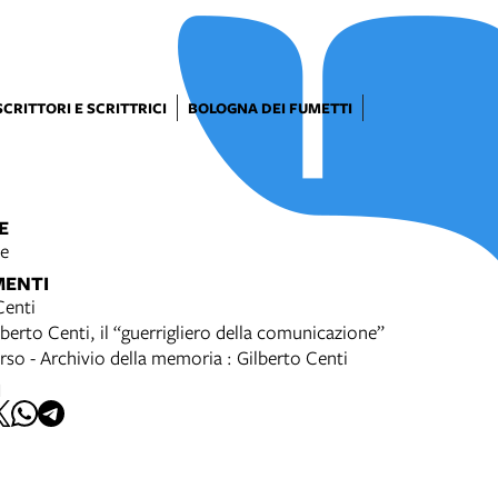
SCRITTORI E SCRITTRICI
BOLOGNA DEI FUMETTI
E
le
MENTI
Centi
ilberto Centi, il “guerrigliero della comunicazione”
so - Archivio della memoria : Gilberto Centi
I