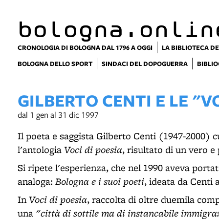
bologna.onlin
CRONOLOGIA DI BOLOGNA DAL 1796 A OGGI
LA BIBLIOTECA DE
BOLOGNA DELLO SPORT
SINDACI DEL DOPOGUERRA
BIBLIO
GILBERTO CENTI E LE "V
dal 1 gen al 31 dic 1997
Il poeta e saggista Gilberto Centi (1947-2000) c
Voci di poesia
l'antologia
, risultato di un vero 
Si ripete l'esperienza, che nel 1990 aveva portat
Bologna e i suoi poeti
analoga:
, ideata da Centi 
Voci di poesia
In
, raccolta di oltre duemila co
"città di sottile ma di instancabile immigra
una