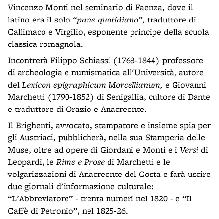
Vincenzo Monti nel seminario di Faenza, dove il
latino era il solo
“pane quotidiano”
, traduttore di
Callimaco e Virgilio, esponente principe della scuola
classica romagnola.
Incontrerà Filippo Schiassi (1763-1844) professore
di archeologia e numismatica all'Università, autore
del
Lexicon epigraphicum Morcellianum,
e Giovanni
Marchetti (1790-1852) di Senigallia, cultore di Dante
e traduttore di Orazio e Anacreonte.
Il Brighenti, avvocato, stampatore e insieme spia per
gli Austriaci, pubblicherà, nella sua Stamperia delle
Muse, oltre ad opere di Giordani e Monti e i
Versi
di
Leopardi, le
Rime e Prose
di Marchetti e le
volgarizzazioni di Anacreonte del Costa e farà uscire
due giornali d'informazione culturale:
“L'Abbreviatore” - trenta numeri nel 1820 - e “Il
Caffè di Petronio”, nel 1825-26.