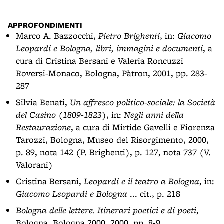
APPROFONDIMENTI
Marco A. Bazzocchi,
Pietro Brighenti
, in:
Giacomo
Leopardi e Bologna, libri, immagini e documenti
, a
cura di Cristina Bersani e Valeria Roncuzzi
Roversi-Monaco, Bologna, Pàtron, 2001, pp. 283-
287
Silvia Benati,
Un affresco politico-sociale: la Società
del Casino (1809-1823)
, in:
Negli anni della
Restaurazione
, a cura di Mirtide Gavelli e Fiorenza
Tarozzi, Bologna, Museo del Risorgimento, 2000,
p. 89, nota 142 (P. Brighenti), p. 127, nota 737 (V.
Valorani)
Cristina Bersani,
Leopardi e il teatro a Bologna
, in:
Giacomo Leopardi e Bologna
... cit., p. 218
Bologna delle lettere. Itinerari poetici e di poeti
,
Bologna, Bologna 2000, 2000, pp. 8-9