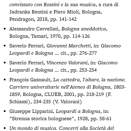
convissuto con Rossini e la sua musica
, a cura di
Jadranka Bentini e Piero Mioli, Bologna,
Pendragon, 2018, pp. 141-142
Alessandro Cervellati,
Bologna aneddotica
,
Bologna, Tamari, 1970, pp. 114-126
Saverio Ferrari,
Giovanni Marchetti
, in:
Giacomo
Leopardi e Bologna
... cit., pp. 276-277
Saverio Ferrari,
Vincenzo Valorani
, in:
Giacomo
Leopardi e Bologna
... cit., pp. 253-254
François Gasnault,
La cattedra, l'altare, la nazione.
Carriere universitarie nell'Ateneo di Bologna, 1803-
1859
, Bologna, CLUEB, 2001, pp. 218-219 (F.
Schiassi), 234-235 (V. Valorani)
Giuseppe Lipparini,
Leopardi a Bologna
, in:
"Strenna storica bolognese", 1928, pp. 58-61
Un mondo di musica. Concerti alla Società del