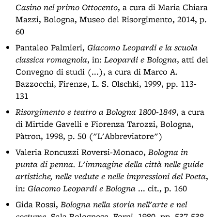
Casino nel primo Ottocento
, a cura di Maria Chiara
Mazzi, Bologna, Museo del Risorgimento, 2014, p.
60
Pantaleo Palmieri,
Giacomo Leopardi e la scuola
classica romagnola
, in:
Leopardi e Bologna
, atti del
Convegno di studi (...), a cura di Marco A.
Bazzocchi, Firenze, L. S. Olschki, 1999, pp. 113-
131
Risorgimento e teatro a Bologna 1800-1849
, a cura
di Mirtide Gavelli e Fiorenza Tarozzi, Bologna,
Pàtron, 1998, p. 50 ("L'Abbreviatore")
Valeria Roncuzzi Roversi-Monaco,
Bologna in
punta di penna. L'immagine della città nelle guide
artistiche, nelle vedute e nelle impressioni del Poeta
,
in:
Giacomo Leopardi e Bologna
... cit., p. 160
Gida Rossi,
Bologna nella storia nell'arte e nel
costume
, Sala Bolognese, Forni, 1980, pp. 537-538