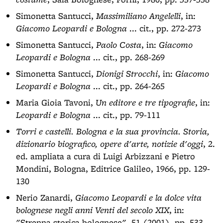
Simonetta Santucci,
Massimiliano Angelelli
, in:
Giacomo Leopardi e Bologna
... cit., pp. 272-273
Simonetta Santucci,
Paolo Costa
, in:
Giacomo
Leopardi e Bologna
... cit., pp. 268-269
Simonetta Santucci,
Dionigi Strocchi
, in:
Giacomo
Leopardi e Bologna
... cit., pp. 264-265
Maria Gioia Tavoni,
Un editore e tre tipografie
, in:
Leopardi e Bologna
... cit., pp. 79-111
Torri e castelli. Bologna e la sua provincia. Storia,
dizionario biografico, opere d'arte, notizie d'oggi
, 2.
ed. ampliata a cura di Luigi Arbizzani e Pietro
Mondini, Bologna, Editrice Galileo, 1966, pp. 129-
130
Nerio Zanardi,
Giacomo Leopardi e la dolce vita
bolognese negli anni Venti del secolo XIX
, in:
"Strenna storica bolognese", 51 (2001), pp. 533-