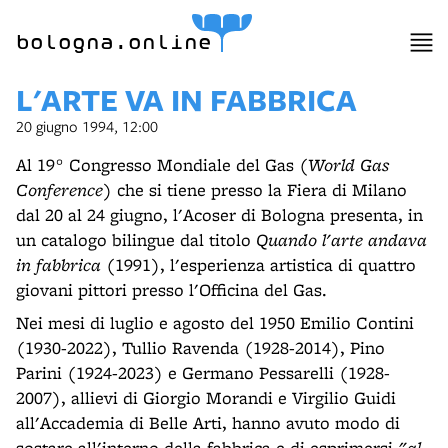
item 1 of 2
bologna.online
L'ARTE VA IN FABBRICA
20 giugno 1994, 12:00
Al 19° Congresso Mondiale del Gas (
World Gas
Conference
) che si tiene presso la Fiera di Milano
dal 20 al 24 giugno, l'Acoser di Bologna presenta, in
un catalogo bilingue dal titolo
Quando l'arte andava
in fabbrica
(1991), l'esperienza artistica di quattro
giovani pittori presso l'Officina del Gas.
Nei mesi di luglio e agosto del 1950 Emilio Contini
(1930-2022), Tullio Ravenda (1928-2014), Pino
Parini (1924-2023) e Germano Pessarelli (1928-
2007), allievi di Giorgio Morandi e Virgilio Guidi
all'Accademia di Belle Arti, hanno avuto modo di
sostare all'interno della fabbrica e di esprimersi
"al