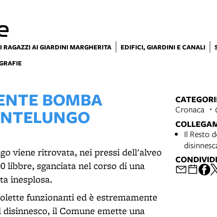
e
I RAGAZZI AI GIARDINI MARGHERITA
EDIFICI, GIARDINI E CANALI
GRAFIE
TENTE BOMBA
CATEGORI
Cronaca
PONTELUNGO
COLLEGA
Il Resto 
disinnesc
o viene ritrovata, nei pressi dell'alveo
CONDIVID
 libbre, sganciata nel corso di una
ta inesplosa.
spolette funzionanti ed è estremamente
 il disinnesco, il Comune emette una