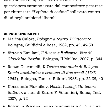
quest'opera saranno usate dal compositore pesarese
per rintuzzare
“l'epiteto di codino”
sollevato contro
di lui negli ambienti liberali.
APPROFONDIMENTI
Marina Calore,
Bologna a teatro. L'Ottocento
,
Bologna, Guidicini e Rosa, 1982, pp. 45, 49-50
Vittorio Emiliani,
Il furore e il silenzio. Vite di
Gioachino Rossini
, Bologna, Il Mulino, 2007, p. 344
Renzo Giacomelli,
Il Teatro comunale di Bologna.
Storia aneddotica e cronaca di due secoli (1763-
1963)
, Bologna, Tamari Editori, 1965, pp. 32-35, 40
Konstantin Pluznikov,
Nicola Ivanoff. Un tenore
italiano
, a cura di Ettore F. Volontieri, Roma, Teti,
2007, p. 92
Rossini a Bologna
, note documentarie (...), a cura