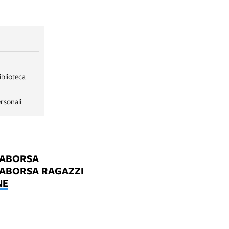
iblioteca
rsonali
LABORSA
LABORSA RAGAZZI
NE
B