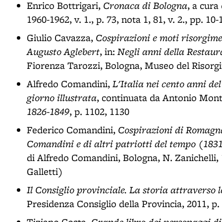
Cronaca di Bologna
Enrico Bottrigari,
, a cura
1960-1962, v. 1., p. 73, nota 1, 81, v. 2., pp. 10-
Cospirazioni e moti risorgimen
Giulio Cavazza,
Augusto Aglebert
Negli anni della Restaur
, in:
Fiorenza Tarozzi, Bologna, Museo del Risorgi
L'Italia nei cento anni de
Alfredo Comandini,
giorno illustrata
, continuata da Antonio Monti,
1826-1849
, p. 1102, 1130
Cospirazioni di Romagna
Federico Comandini,
Comandini e di altri patriotti del tempo (183
di Alfredo Comandini, Bologna, N. Zanichelli, 
Galletti)
Il Consiglio provinciale. La storia attraverso 
Presidenza Consiglio della Provincia, 2011, p.
Grande libro dei personaggi di