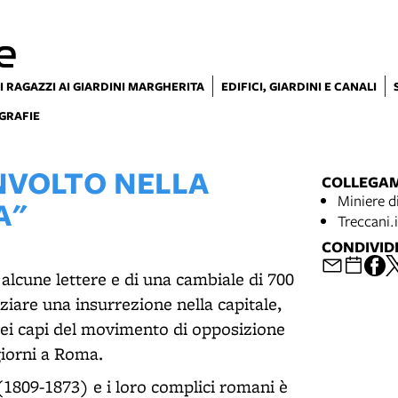
e
I RAGAZZI AI GIARDINI MARGHERITA
EDIFICI, GIARDINI E CANALI
GRAFIE
NVOLTO NELLA
COLLEGA
Miniere d
A"
Treccani.i
CONDIVID
i alcune lettere e di una cambiale di 700
ziare una insurrezione nella capitale,
dei capi del movimento di opposizione
giorni a Roma.
(1809-1873) e i loro complici romani è