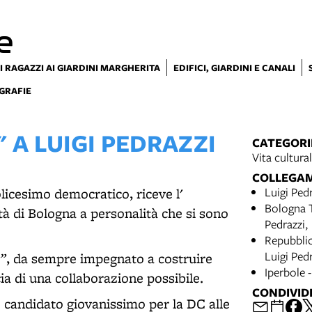
e
I RAGAZZI AI GIARDINI MARGHERITA
EDIFICI, GIARDINI E CANALI
GRAFIE
 A LUIGI PEDRAZZI
CATEGORI
Vita cultura
COLLEGA
Luigi Ped
licesimo democratico, riceve l'
Bologna T
tà di Bologna a personalità che si sono
Pedrazzi,
Repubblic
Luigi Ped
”
, da sempre impegnato a costruire
Iperbole -
cia di una collaborazione possibile.
CONDIVID
 candidato giovanissimo per la DC alle