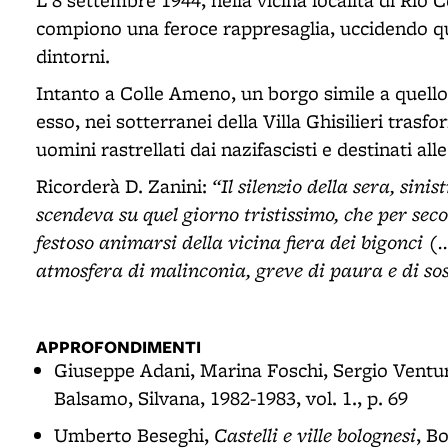
L'8 settembre 1944, nella vicina località di Rio
compiono una feroce rappresaglia, uccidendo qui
dintorni.
Intanto a Colle Ameno, un borgo simile a quello
esso, nei sotterranei della Villa Ghisilieri trasf
uomini rastrellati dai nazifascisti e destinati a
“Il silenzio della sera, sini
Ricorderà D. Zanini:
scendeva su quel giorno tristissimo, che per secol
festoso animarsi della vicina fiera dei bigonci (
atmosfera di malinconia, greve di paura e di so
APPROFONDIMENTI
Giuseppe Adani, Marina Foschi, Sergio Ventu
Balsamo, Silvana, 1982-1983, vol. 1., p. 69
Castelli e ville bolognesi
Umberto Beseghi,
, B