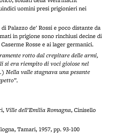
 Conco, soldati della Wehrmacht
ndici uomini presi prigionieri nei
 di Palazzo de' Rossi e poco distante da
ormati in prigione sono rinchiusi decine di
lle Caserme Rosse e ai lager germanici.
stramente rotto dal crepitare delle armi,
i si era riempito di voci gioiose nel
...) Nella valle stagnava una pesante
spetto”
.
Ville dell'Emilia Romagna
ri,
, Cinisello
ologna, Tamari, 1957, pp. 93-100