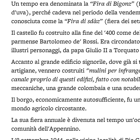
“Fira di Bigonz”
Un tempo era denominata la
(f
d'uva), perché cadeva nel periodo della vendem
“Fira di sdàz”
conosciuta come la
(fiera dei set
Il castello fu costruito alla fine del '400 come 
parmense Bartolomeo de' Rossi. Era circondato 
illustri personaggi, da papa Giulio II a Torquato
Accanto al grande edificio signorile, dove già s
"mulini per infrange
artigiane, vennero costruiti
canale proprio di questi edifizi, fatto con notab
meccaniche, una grande colombaia e una scuderi
Il borgo, economicamente autosufficiente, fu un
mondo agricolo circostante.
La sua fiera annuale è divenuta nel tempo un'oc
comunità dell'Appennino.