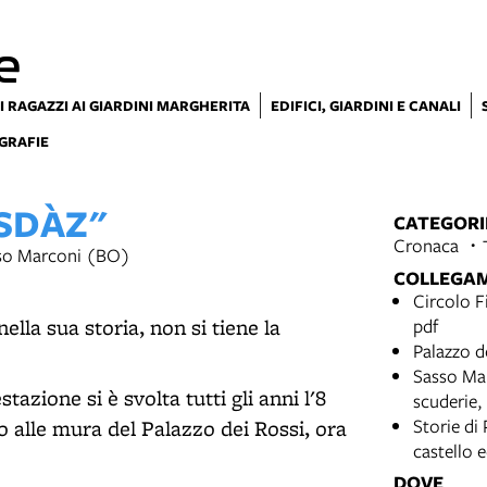
e
I RAGAZZI AI GIARDINI MARGHERITA
EDIFICI, GIARDINI E CANALI
GRAFIE
 SDÀZ"
CATEGORI
Cronaca
sso Marconi (BO)
COLLEGA
Circolo F
ella sua storia, non si tiene la
pdf
Palazzo d
Sasso Mar
azione si è svolta tutti gli anni l'8
scuderie, 
Storie di
o alle mura del Palazzo dei Rossi, ora
castello 
DOVE