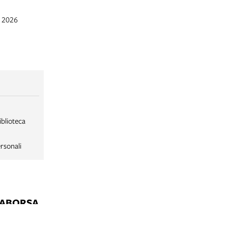
g 2026
iblioteca
rsonali
LABORSA
LABORSA RAGAZZI
NE