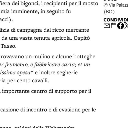
iera dei bigonci, i recipienti per il mosto
@ Via Palaz
mia imminente, in seguito fu
(BO)
acci).
CONDIVID
delizia di campagna dal ricco mercante
da una vasta tenuta agricola. Ospitò
 Tasso.
i trovavano un mulino e alcune botteghe
r frumento, e fabbricare carta; et un
ilissima spesa"
e inoltre segherie
a per cento cavalli.
 importante centro di supporto per il
casione di incontro e di evasione per le