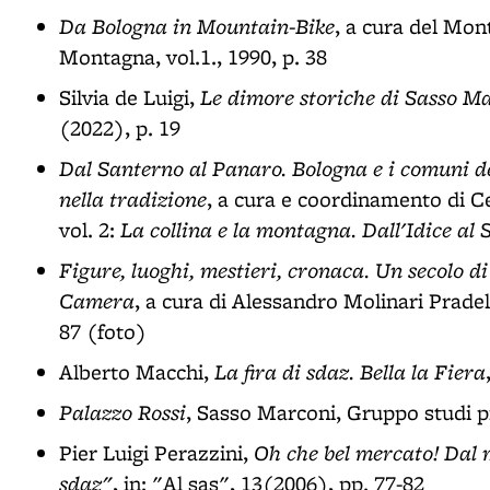
Da Bologna in Mountain-Bike
, a cura del Mo
Montagna, vol.1., 1990, p. 38
Le dimore storiche di Sasso M
Silvia de Luigi,
(2022), p. 19
Dal Santerno al Panaro. Bologna e i comuni del
nella tradizione
, a cura e coordinamento di C
La collina e la montagna. Dall'Idice al
vol. 2:
Figure, luoghi, mestieri, cronaca. Un secolo di 
Camera
, a cura di Alessandro Molinari Pradel
87 (foto)
La fira di sdaz. Bella la Fiera
Alberto Macchi,
Palazzo Rossi
, Sasso Marconi, Gruppo studi p
Oh che bel mercato! Dal 
Pier Luigi Perazzini,
sdaz"
, in: "Al sas", 13(2006), pp. 77-82