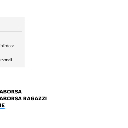
iblioteca
rsonali
LABORSA
LABORSA RAGAZZI
NE
B