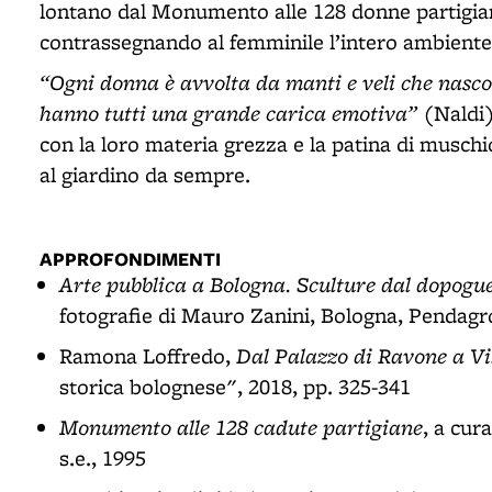
lontano dal Monumento alle 128 donne partigian
contrassegnando al femminile l’intero ambiente n
“Ogni donna è avvolta da manti e veli che nascon
hanno tutti una grande carica emotiva”
(Naldi)
con la loro materia grezza e la patina di musch
al giardino da sempre.
APPROFONDIMENTI
Arte pubblica a Bologna. Sculture dal dopogu
fotografie di Mauro Zanini, Bologna, Pendagro
Dal Palazzo di Ravone a V
Ramona Loffredo,
storica bolognese", 2018, pp. 325-341
Monumento alle 128 cadute partigiane
, a cur
s.e., 1995