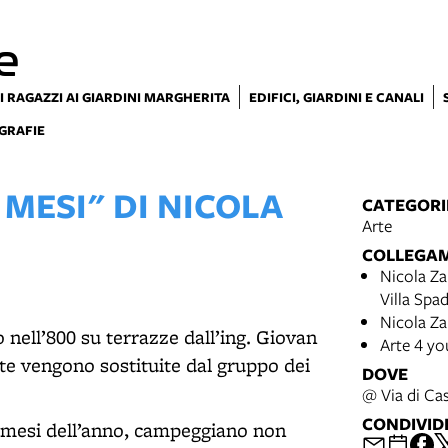
e
I RAGAZZI AI GIARDINI MARGHERITA
EDIFICI, GIARDINI E CANALI
GRAFIE
 MESI" DI NICOLA
CATEGORI
Arte
COLLEGA
Nicola Za
Villa Spa
Nicola Za
to nell’800 su terrazze dall’ing. Giovan
Arte 4 you
ute vengono sostituite dal gruppo dei
DOVE
@ Via di Ca
CONDIVID
i mesi dell’anno, campeggiano non