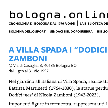
item 1 of 20
bologna.onlin
CRONOLOGIA DI BOLOGNA DAL 1796 A OGGI
LA BIBLIOTECA DE
BOLOGNA DELLO SPORT
SINDACI DEL DOPOGUERRA
BIBLIO
A VILLA SPADA I "DODICI
ZAMBONI
@ Via di Casaglia, 3, 40135 Bologna BO
dal 1 gen al 31 dic 1997
Nel giardino all’italiana di Villa Spada, realizza
Battista Martinetti (1764-1830), le statue perd
Dodici mesi
di Nicola Zamboni (1943-2023).
Imponenti figure in terracotta, rappresentanti 