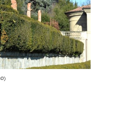
"Dodici mesi
BO)
- N. Zamboni 