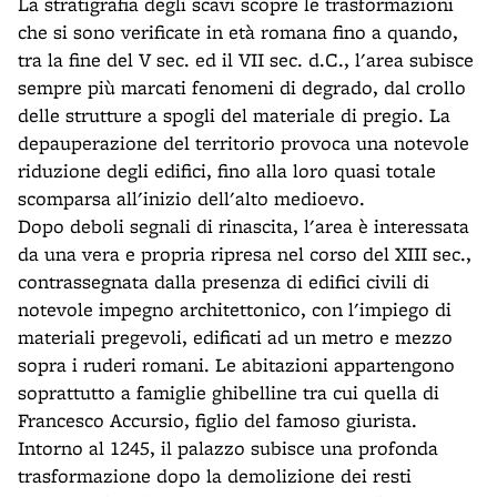
La stratigrafia degli scavi scopre le trasformazioni
che si sono verificate in età romana fino a quando,
tra la fine del V sec. ed il VII sec. d.C., l'area subisce
sempre più marcati fenomeni di degrado, dal crollo
delle strutture a spogli del materiale di pregio. La
depauperazione del territorio provoca una notevole
riduzione degli edifici, fino alla loro quasi totale
scomparsa all'inizio dell'alto medioevo.
Dopo deboli segnali di rinascita, l'area è interessata
da una vera e propria ripresa nel corso del XIII sec.,
contrassegnata dalla presenza di edifici civili di
notevole impegno architettonico, con l'impiego di
materiali pregevoli, edificati ad un metro e mezzo
sopra i ruderi romani. Le abitazioni appartengono
soprattutto a famiglie ghibelline tra cui quella di
Francesco Accursio, figlio del famoso giurista.
Intorno al 1245, il palazzo subisce una profonda
trasformazione dopo la demolizione dei resti