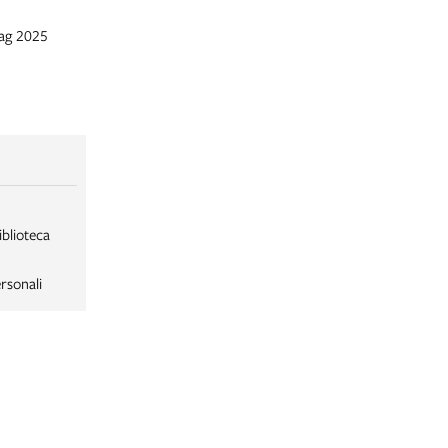
mag 2025
iblioteca
rsonali
LABORSA
LABORSA RAGAZZI
NE