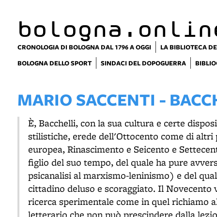
bologna.onlin
CRONOLOGIA DI BOLOGNA DAL 1796 A OGGI
LA BIBLIOTECA DE
BOLOGNA DELLO SPORT
SINDACI DEL DOPOGUERRA
BIBLIO
MARIO SACCENTI - BACC
È, Bacchelli, con la sua cultura e certe dispos
stilistiche, erede dell'Ottocento come di altri 
europea, Rinascimento e Seicento e Settecent
figlio del suo tempo, del quale ha pure avvers
psicanalisi al marxismo-leninismo) e del quale
cittadino deluso e scoraggiato. Il Novecento vi
ricerca sperimentale come in quel richiamo all
letterario che non può prescindere dalla lezi