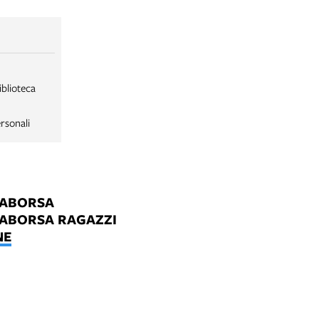
iblioteca
rsonali
LABORSA
LABORSA RAGAZZI
NE
B