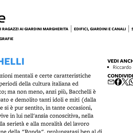
e
I RAGAZZI AI GIARDINI MARGHERITA
EDIFICI, GIARDINI E CANALI
GRAFIE
HELLI
VEDI ANC
Riccardo 
izioni mentali e certe caratteristiche
CONDIVID
periodi della cultura italiana ed
o; ma non meno, anzi più, Bacchelli è
ato e demolito tanti idoli e miti (dalla
 si è pur sentito, in tante occasioni,
ve in lui nell'ansia conoscitiva, nella
a serietà e alla moralità del lavoro
one della "Ronda", prolungatasi ben al di