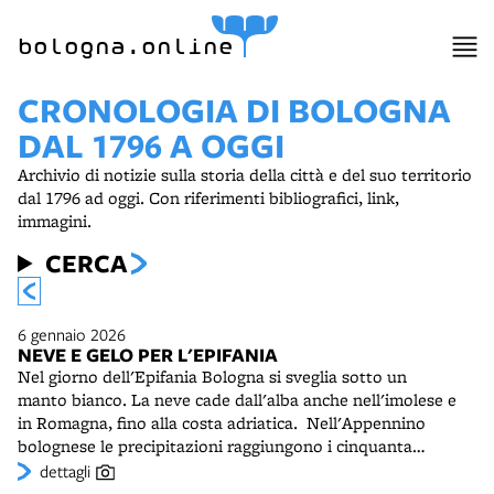
bologna.online
CRONOLOGIA DI BOLOGNA
DAL 1796 A OGGI
Archivio di notizie sulla storia della città e del suo territorio
dal 1796 ad oggi. Con riferimenti bibliografici, link,
immagini.
CERCA
6 gennaio 2026
NEVE E GELO PER L'EPIFANIA
Nel giorno dell'Epifania Bologna si sveglia sotto un
manto bianco. La neve cade dall'alba anche nell'imolese e
in Romagna, fino alla costa adriatica. Nell'Appennino
bolognese le precipitazioni raggiungono i cinquanta
centimetri, in particolare nella zona di Monghidoro. A
dettagli
Imola e nel ravennate il 7 gennaio le scuole restano