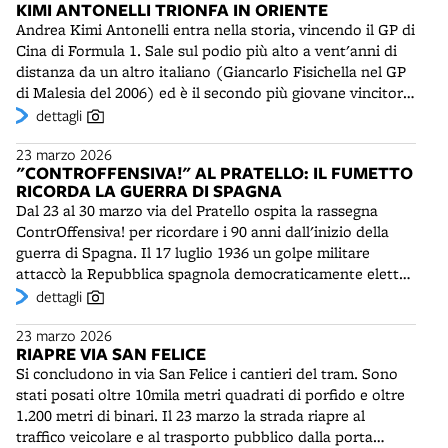
1985, collaborando con vari periodici. Una selezione dei
KIMI ANTONELLI TRIONFA IN ORIENTE
Vengono subito avviate indagini per individuare i
suoi lavori è nelle raccolte Depositonero, per Mano
Andrea Kimi Antonelli entra nella storia, vincendo il GP di
responsabili del furto sacrilego. Il cardinale Arcivescovo
Edizioni. In campo grafico, alcuni suoi progetti di
Cina di Formula 1. Sale sul podio più alto a vent'anni di
Zuppi, accorso al Santuario il giorno seguente, durante la
immagine coordinata sono stati selezionati per il
distanza da un altro italiano (Giancarlo Fisichella nel GP
celebrazione della Messa fa un appello per la restituzione
prestigioso premio Compasso d'Oro dell'ADI nel 2000.
di Malesia del 2006) ed è il secondo più giovane vincitore
dei gioielli rubati. Si spera, afferma, "che le persone che
Dal 1995 cura per la Stamperia d'Arte Squadro di Bologna
di sempre dopo Max Verstappen. Dopo aver conquistato
dettagli
hanno portato via i preziosi capiscano e li riportino
la collana "Edizioni Grafiche". E' stato docente a corsi
la pole position, il pilota bolognese è scattato al
indietro" e "che loro si siano fermati guardando
universitari di fumetto e grafica a Gorizia e Roma. Vive
23 marzo 2026
comando, ma è stato superato dalle Ferrari di Hamilton e
l’immagine e che quell’immagine la portino negli occhi".
attualmente ad Amburgo (Germania), dove insegna
"CONTROFFENSIVA!" AL PRATELLO: IL FUMETTO
Leclerc. Nel corso della gara è riuscito a tornare in testa
disegno all’Università delle Arti Applicate.
RICORDA LA GUERRA DI SPAGNA
e ha tagliato il traguardo riuscendo a tenere a distanza il
Dal 23 al 30 marzo via del Pratello ospita la rassegna
compagno di squadra della Mercedes Russell. Due
ContrOffensiva! per ricordare i 90 anni dall'inizio della
settimane dopo Antonelli trionferà anche nel Gran
guerra di Spagna. Il 17 luglio 1936 un golpe militare
Premio del Giappone, davanti a Piastri e a Leclerc,
attaccò la Repubblica spagnola democraticamente eletta.
divenendo temporaneamente leader del mondiale. Per
Accorsero a difenderla volontari da tutto il mondo, di
dettagli
trovare un italiano vincitore di due gran premi
varie tendenze politiche, che formarono le Brigate
consecutivi occorre risalire di 74 anni (Ascari nel 1952).
23 marzo 2026
internazionali. La guerra di Spagna durò fino al 1939.
RIAPRE VIA SAN FELICE
Costituì una premessa della seconda guerra mondiale e il
Si concludono in via San Felice i cantieri del tram. Sono
primo momento di resistenza al nazifascismo in Europa.
stati posati oltre 10mila metri quadrati di porfido e oltre
Via del Pratello è per alcuni giorni una galleria a cielo
1.200 metri di binari. Il 23 marzo la strada riapre al
aperto, con l'esposizione dei fumetti - riprodotti in
traffico veicolare e al trasporto pubblico dalla porta
striscioni e manifesti - di quattro autori italiani, che