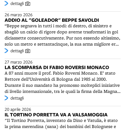
all’incrocio con piazza Malpighi.
dettagli
hanno raccontato la guerra civile spagnola: Lorena
Canottiere (Verdad), Vittorio Giardino (No pasarán),
26 marzo 2026
Giuseppe Palumbo (Tomka, con Massimo Carlotto) e
ADDIO AL "GOLEADOR" BEPPE SAVOLDI
Claudio Stassi (Repubblica). La rassegna è completata
“Beppe segnava in tutti i modi: di destro, di sinistro e
da due mostre storiche presso il Centro Sociale della Pace
sbagliò un calcio di rigore dopo averne trasformati in gol
di via del Pratello, dedicate all’artista anarchico
diciassette consecutivamente. Pur non essendo altissimo,
Giandante X (1899-1984) e alla Corrida Eroica, storia
solo un metro e settantacinque, la sua arma migliore era
tratta dalla rivista "Il Pioniere". E' inoltre presentato il
il colpo di testa. Saltava tanto da colpire la palla sopra le
dettagli
volume I fascisti tradirono l’Italia di Italo Poma.
mani protese del portiere. Beppe segnava molto e la
27 marzo 2026
nostra classifica ne godeva”. (E. Pecci) Si spegne a
LA SCOMPARSA DI FABIO ROVERSI MONACO
Bergamo a 79 anni Beppe Savoldi (1947-2026),
A 87 anni muore il prof. Fabio Roversi Monaco. E’ stato
indimenticato centravanti del Bologna FC, oltre che
Rettore dell’Università di Bologna dal 1985 al 2000.
dell'Atalanta e del Napoli. Nelle otto stagioni giocate in
Durante il suo mandato ha promosso molteplici iniziative
rossoblu fece 140 gol, quarto bomber di sempre, dopo
di livello internazionale, tra le quali la firma della Magna
Schiavio, Reguzzoni e Pascutti. Nella squadra guidata da
Charta Universitatum, in occasione delle celebrazioni del
dettagli
Pesaola contribuì alla vittoria di due Coppe Italia (1969-
IX Centenario dell’Alma Mater, con la partecipazione di
70 e 1973-74) e di una Coppa di Lega Italo-Inglese (1970-
20 aprile 2026
oltre 400 rettori da tutto il mondo. Con il Bologna
71). Goleador "di rapina", opportunista dell'area di
IL TORTINO PORRETTA VA A VALSAMOGGIA
Process ha riunito i ministri europei sui temi del
rigore, dal dischetto era quasi infallibile. Il suo colpo
"Il Tortino Porretta, inventato da Dino e Vatulia, è stato
riconoscimento dei titoli di istruzione e la libera
migliore, però, era il colpo di testa. Si diceva fosse alto
la prima merendina (sana) dei bambini del Bolognese e
circolazione degli studenti e dei laureati, che ha portato,
solo un metro e settantacinque compresi i capelli, ma