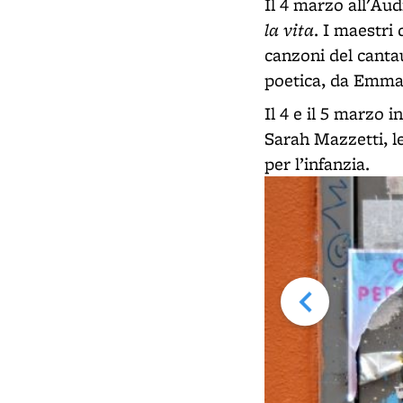
Il 4 marzo all'Aud
la vita
. I maestri
canzoni del cantau
poetica, da Emma 
Il 4 e il 5 marzo i
Sarah Mazzetti, l
per l’infanzia.