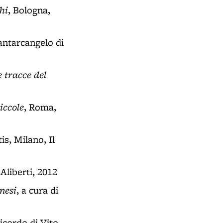
hi
, Bologna,
antarcangelo di
e tracce del
iccole
, Roma,
is, Milano, Il
 Aliberti, 2012
nesi
, a cura di
ricordo di Vito