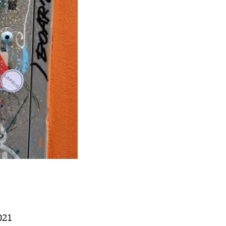
Lapide sulla casa natale di Lucio Dall
- Piazza Cavour (BO)
021