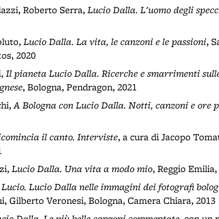
Lucio Dalla. L'uomo degli specc
azzi, Roberto Serra,
Lucio Dalla. La vita, le canzoni e le passioni
oluto,
, S
os, 2020
Il pianeta Lucio Dalla. Ricerche e smarrimenti sull
i,
ognese
, Bologna, Pendragon, 2021
A Bologna con Lucio Dalla. Notti, canzoni e ore p
hi,
icomincia il canto. Interviste
, a cura di Jacopo Tomat
1
Lucio Dalla. Una vita a modo mio
zi,
, Reggio Emilia,
Lucio. Lucio Dalla nelle immagini dei fotografi bolog
i, Gilberto Veronesi, Bologna, Camera Chiara, 2013
cio Dalla. Le più belle canzoni commentate
, con un 