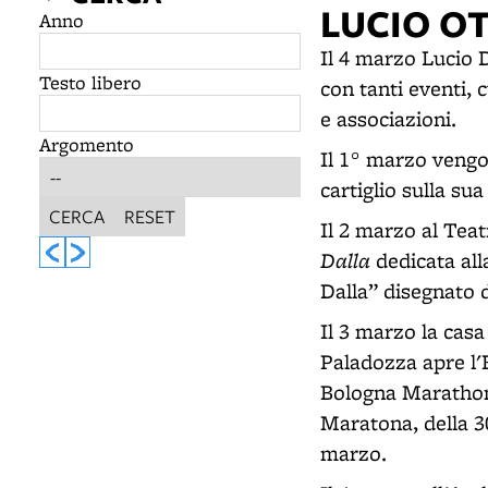
LUCIO O
Anno
Il 4 marzo Lucio 
Testo libero
con tanti eventi, 
e associazioni.
Argomento
Il 1° marzo vengo
cartiglio sulla sua
CERCA
RESET
Il 2 marzo al Teat
Dalla
dedicata all
Dalla” disegnato 
Il 3 marzo la casa
Paladozza apre l'E
Bologna Marathon 
Maratona, della 3
marzo.