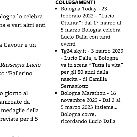
COLLEGAMENTI
Bologna Today - 23
febbraio 2023 - "Lucio
ologna lo celebra
Ottanta": dal 1° marzo al
 e vari altri enti
5 marzo Bologna celebra
Lucio Dalla con tanti
eventi
za Cavour e un
Tg24.sky.it - 3 marzo 2023
- Lucio Dalla, a Bologna
Rassegna Lucio
a
va in scena "Tutta la vita"
per gli 80 anni dalla
so “Ballerino
nascita - di Camilla
Sernagiotto
so giorno al
Bologna Marathon - 16
novembre 2022 - Dal 3 al
ganizzate da
5 marzo 2023 Insieme…
 medaglie della
Bologna corre,
eviste per il 5
ricordando Lucio Dalla