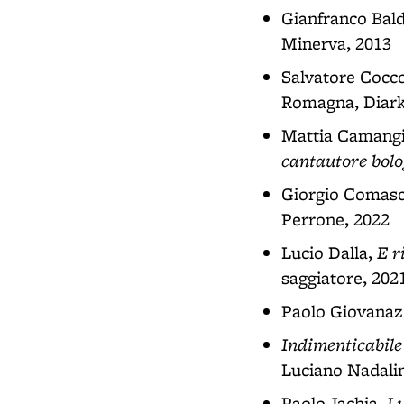
Gianfranco Bald
Minerva, 2013
Salvatore Cocc
Romagna, Diark
Mattia Camang
cantautore bol
Giorgio Comasc
Perrone, 2022
E r
Lucio Dalla,
saggiatore, 202
Paolo Giovanaz
Indimenticabile 
Luciano Nadalin
Lu
Paolo Jachia,