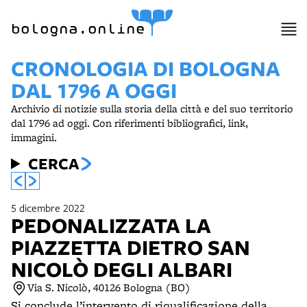
item 1 of 7
bologna.online
CRONOLOGIA DI BOLOGNA
DAL 1796 A OGGI
Archivio di notizie sulla storia della città e del suo territorio
dal 1796 ad oggi. Con riferimenti bibliografici, link,
immagini.
CERCA
5 dicembre 2022
PEDONALIZZATA LA
PIAZZETTA DIETRO SAN
NICOLÒ DEGLI ALBARI
Via S. Nicolò, 40126 Bologna (BO)
Si conclude l’intervento di riqualificazione della