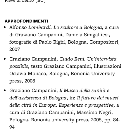
Pieve di Cento (BO)
pres
Tizi
APPROFONDIMENTI
Alfonso
Lombardi. Lo scultore a Bologna
, a cura
di Graziano Campanini, Daniela Sinigalliesi,
fotografie di Paolo Righi, Bologna, Compositori,
2007
Graziano Campanini,
Guido Reni. Un'intervista
possibile
, testo Graziano Campanini, illustrazioni
Octavia Monaco, Bologna, Bononia University
press, 2008
Graziano Campanini,
Il Museo della sanità e
dell'assistenza di Bologna
, in:
Il futuro dei musei
della città in Europa. Esperienze e prospettive
, a
cura di Graziano Campanini, Massimo Negri,
Bologna, Bononia university press, 2008, pp. 84-
94