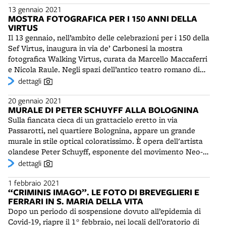
13 gennaio 2021
incubi. Per l’autore è un gioco, che comunica “amore
MOSTRA FOTOGRAFICA PER I 150 ANNI DELLA
verso il prossimo”.
VIRTUS
Il 13 gennaio, nell’ambito delle celebrazioni per i 150 della
Sef Virtus, inaugura in via de’ Carbonesi la mostra
fotografica Walking Virtus, curata da Marcello Maccaferri
e Nicola Raule. Negli spazi dell’antico teatro romano di
Bologna sono esposte una quarantina di foto in grande
dettagli
formato, che illustrano i luoghi e ricordano i protagonisti
20 gennaio 2021
della gloriosa storia sportiva delle V nere. Esse
MURALE DI PETER SCHUYFF ALLA BOLOGNINA
raffigurano dirigenti illustri come Emilio Baumann e
Sulla fiancata cieca di un grattacielo eretto in via
Alberto Buriani, glorie olimpiche come Ondina Valla,
Passarotti, nel quartiere Bolognina, appare un grande
campioni come Sasha Danilovic e Beppe Merlo, atleti di
murale in stile optical coloratissimo. È opera dell'artista
tutte le discipline praticate nella polisportiva, dalla
olandese Peter Schuyff, esponente del movimento Neo-
ginnastica al basket, dal tennis alla scherma. Nonostante
Geo, da tanti anni residente a New York, dove fu amico,
dettagli
le limitazioni imposte dall’epidemia di Covid-19, la
tra gli altri, di Andy Warhol. E' stato finanziato dalla
mostra, aperta ufficialmente fino al 17 gennaio,
1 febbraio 2021
proprietà dell'edificio, che ne ha affidato la cura a Daniele
anniversario della nascita della società sportiva, è visitata
“CRIMINIS IMAGO”. LE FOTO DI BREVEGLIERI E
Ugolini della galleria Scaramouche di Milano-New York.
da molti appassionati.
FERRARI IN S. MARIA DELLA VITA
Pur essendo imparentata con tanti altri murales presenti
Dopo un periodo di sospensione dovuto all’epidemia di
nella periferia bolognese - ad esempio quelli del progetto
Covid-19, riapre il 1° febbraio, nei locali dell’oratorio di
Frontier, curato nel 2012 dallo street artist Dado e da