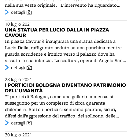
pannelli illustrativi, comprende numerose macchine
nella sua veste originale. L'intervento ha riguardato
agricole - delle quali tredici a vapore - e una ventina di
anche le volte del portico e il sistema di deflusso delle
dettagli
veicoli. Tra le macchine a vapore spiccano due
acque piovane. Una nuova illuminazione a led
gigantesche locomotive Fowler per l'aratura funicolare,
10 luglio 2021
contribuisce a valorizzare l'antica architettura e
acquistate da Risi in Inghilterra negli anni Novanta. Esse
UNA STATUA PER LUCIO DALLA IN PIAZZA
l'apparato decorativo.
vengono utilizzate saltuariamente anche per
CAVOUR
dimostrazioni in campo.
In piazza Cavour è inaugurata una statua dedicata a
Lucio Dalla, raffigurato seduto su una panchina mentre
guarda sorridente e ironico verso il palazzo dove ha
vissuto la sua infanzia. La scultura, opera di Angelo Santé
Paladino e realizzata dalla storica Fonderia Venturi, è
dettagli
stata donata al Comune da Lino Zaccanti, cugino di Dalla.
28 luglio 2021
La famiglia del cantautore avrebbe preferito la
I PORTICI DI BOLOGNA DIVENTANO PATRIMONIO
collocazione della statua in piazza dei Celestini, vicino
DELL'UMANITÀ
alla sua ultima dimora, divenuta museo.
“I portici di Bologna, come una galleria immensa, si
susseguono per un complesso di circa quaranta
chilometri. Sotto i portici ci sentiamo padroni, sicuri,
difesi dall’aggressione del traffico, del solleone, delle
intemperie”. (M. Bianconi) I portici di Bologna sono
dettagli
dichiarati Patrimonio dell'Umanità dall'Unesco. Durante
30 luglio 2021
una riunione a Fuzhou, in Cina - solo virtuale a causa del