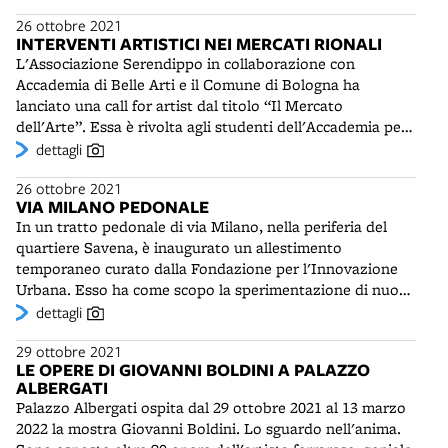
Cimatti a Malanca - accanto a foto e filmati d'epoca
26 ottobre 2021
dell'Istituto Luce.Da alcuni anni il museo porta avanti il
INTERVENTI ARTISTICI NEI MERCATI RIONALI
progetto Moto bolognesi, che mira, con una serie di
L'Associazione Serendippo in collaborazione con
pubblicazioni e mostre, alla ricostruzione della vicenda
Accademia di Belle Arti e il Comune di Bologna ha
industriale del comparto motoristico locale.Il capoluogo
lanciato una call for artist dal titolo “Il Mercato
felsineo è infatti uno dei poli produttivi principali della
dell'Arte”. Essa è rivolta agli studenti dell'Accademia per
Motor Valley emiliana, famosa nel mondo per le sue
interventi di decorazione artistica in alcuni mercati rionali
dettagli
industrie, oltre che per le vicende sportive legate alle due
di Bologna, che il Comune è impegnato in questi anni a
e alle quattro ruote.
26 ottobre 2021
riabilitare e rilanciare. La call riguarda i mercati di San
VIA MILANO PEDONALE
Ruffillo, via Vittorio Veneto e via Sante Vincenzi. Per
In un tratto pedonale di via Milano, nella periferia del
quest'ultimo, conosciuto come il Mercato della Cirenaica,
quartiere Savena, è inaugurato un allestimento
ha vinto Federico Zottis, in arte Atez. Ispirandosi ad
temporaneo curato dalla Fondazione per l'Innovazione
Arcimboldo e a Hieronymus Bosch, il giovane artista e
Urbana. Esso ha come scopo la sperimentazione di nuovi
illustratore ha dipinto sulle pareti delle edicole strani
usi creativi di questo spazio per aumentarne la vivibilità e
dettagli
personaggi, che a volte hanno le fattezze di oggetti o
la bellezza a favore soprattutto dei bambini e degli
prodotti. Al mercato rionale di San Ruffillo ha prevalso la
29 ottobre 2021
anziani. Nell'area sono stati realizzati: giochi disegnati a
proposta - coloratissima - di Giulia JiangXian Zhu.
LE OPERE DI GIOVANNI BOLDINI A PALAZZO
terra, forme sensoriali, un orto didattico, un tavolo per
ALBERGATI
vari sport, pedane, panchine e vasche alberate. Sono stati
Palazzo Albergati ospita dal 29 ottobre 2021 al 13 marzo
scelti colori, materiali e composizioni particolari per
2022 la mostra Giovanni Boldini. Lo sguardo nell'anima.
favorire la curiosità e stimolare l'immaginazione degli