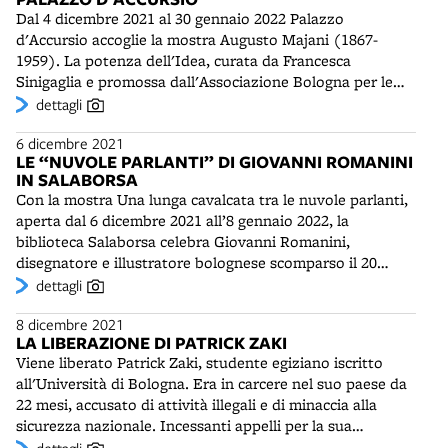
piantagione di tulipani nella periferia della Bolognina che
Dal 4 dicembre 2021 al 30 gennaio 2022 Palazzo
nel 2021, durante la fioritura, ha accolto migliaia di
d'Accursio accoglie la mostra Augusto Majani (1867-
visitatori.
1959). La potenza dell'Idea, curata da Francesca
Sinigaglia e promossa dall'Associazione Bologna per le
Arti. La carriera di Augusto Majani pittore è per la prima
dettagli
volta indagata completamente nei suoi vari periodi e
6 dicembre 2021
nelle successive fasi tematiche e stilistiche, dagli esordi
LE “NUVOLE PARLANTI” DI GIOVANNI ROMANINI
romani all'ultimo soggiorno in Friuli. Profondamente
IN SALABORSA
interessato alle sorti umane e alle dinamiche sociali,
Con la mostra Una lunga cavalcata tra le nuvole parlanti,
l'artista di Budrio ha sviluppato a lungo una pittura di
aperta dal 6 dicembre 2021 all’8 gennaio 2022, la
tematica storica – il Risorgimento dei garibaldini – e ha
biblioteca Salaborsa celebra Giovanni Romanini,
ritratto le classi umili con spirito solidaristico. Nella parte
disegnatore e illustratore bolognese scomparso il 20
finale del suo percorso si è avvicinato invece a temi
marzo 2020. Negli anni Sessanta egli fu collaboratore alla
dettagli
religiosi e a visioni più intime e liriche. Più che come
trasmissione televisiva Carosello, prima di esordire nel
pittore, Augusto Majani, con il nome d'arte di Nasica, è
8 dicembre 2021
fumetto come aiutante di Roberto Raviola (Magnus)
conosciuto maggiormente come il cronista disincantato e
LA LIBERAZIONE DI PATRICK ZAKI
nelle note serie Kriminal, Satanik e Alan Ford. In seguito
divertito della Belle Époque bolognese, illustratore
Viene liberato Patrick Zaki, studente egiziano iscritto
lavorò a personaggi di genere nero e erotico - Ulula,
funambolico di riviste satiriche e di prime pagine – molte
all'Università di Bologna. Era in carcere nel suo paese da
Bionika, Lady Domina - per la Edilfumetto di Renzo
delle quali divenute storiche ed emblematiche – del
22 mesi, accusato di attività illegali e di minaccia alla
Barbieri. Nel 1977 fu autore con Magnus della serie La
“Resto del Carlino”.
sicurezza nazionale. Incessanti appelli per la sua
compagnia della Forca, pubblicata dalle Edizioni Geis.
scarcerazione si sono susseguiti da parte di associazioni,