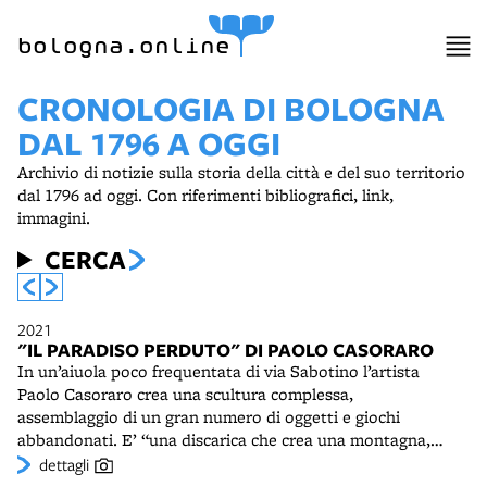
bologna.online
CRONOLOGIA DI BOLOGNA
DAL 1796 A OGGI
Archivio di notizie sulla storia della città e del suo territorio
dal 1796 ad oggi. Con riferimenti bibliografici, link,
immagini.
CERCA
2021
"IL PARADISO PERDUTO" DI PAOLO CASORARO
In un’aiuola poco frequentata di via Sabotino l’artista
Paolo Casoraro crea una scultura complessa,
assemblaggio di un gran numero di oggetti e giochi
abbandonati. E’ “una discarica che crea una montagna,
abbracciata e protetta da un improbabile angelo”
dettagli
(Naldi), un “paradiso perduto” in cui i sogni diventano