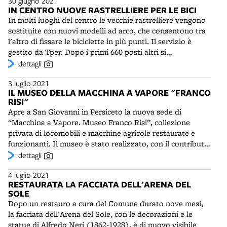
30 giugno 2021
ai giorni nostri e ambientata a Bologna tra il liceo Righi,
capolavori dell'arte - Paolo Uccello, Dürer, Giambologna -
IN CENTRO NUOVE RASTRELLIERE PER LE BICI
Salaborsa e il cinema Lumière. Il premio è assegnato “per
spicca l'interpretazione del San Giorgio e il drago di
In molti luoghi del centro le vecchie rastrelliere vengono
la capacità non solo di trasporre nel linguaggio del
Cosmè Tura, custodito nella vicina cattedrale. Prevista in
sostituite con nuovi modelli ad arco, che consentono tra
fumetto un classico della letteratura drammaturgica ma
un primo tempo fino a settembre 2021, la mostra sarà
l'altro di fissare le biciclette in più punti. Il servizio è
anche, e soprattutto, per averlo fatto con un'originalità
prorogata fino a giugno 2022.
gestito da Tper. Dopo i primi 660 posti altri si
che si fa intensamente interprete delle sensibilità e dei
aggiungeranno nei mesi seguenti, fino a coprire tutta la
dettagli
turbamenti dell'adolescenza contemporanea”. Accanto a
città. Le vecchie rastrelliere ancora utilizzabili andranno a
Rossi, sono stati premiati altri autori che operano in città:
3 luglio 2021
potenziare i punti sosta nei parchi e davanti alle scuole.
Marco Bellei, che ha realizzato libri d'artista per bambini,
IL MUSEO DELLA MACCHINA A VAPORE "FRANCO
l'argentino Fabian Negrin, illustratore per l'editore
RISI"
Orecchio Acerbo e l'artista russa Victoria Semykina, che
Apre a San Giovanni in Persiceto la nuova sede di
assieme a Luca Tortolini ha ottenuto il premio per il
“Macchina a Vapore. Museo Franco Risi”, collezione
miglior album illustrato. Il Premio speciale della giuria è
privata di locomobili e macchine agricole restaurate e
andato a Massimo Missiroli e a Paolo Rambelli, docente
funzionanti. Il museo è stato realizzato, con il contributo
dell'Alma Mater, per un pop up dedicato all'Inferno
del Comune, dalla famiglia di Franco Risi (1935-2020),
dettagli
dantesco nel centenario della morte del grande poeta.
imprenditore e proprietario della Cimas, ditta produttrice
4 luglio 2021
di macchine per movimento terra. Da sempre
RESTAURATA LA FACCIATA DELL'ARENA DEL
appassionato di meccanica, dal 1980 Risi ha iniziato una
SOLE
raccolta di vecchi mezzi agricoli, accompagnata da
Dopo un restauro a cura del Comune durato nove mesi,
un'attività di restauro e manutenzione. La collezione, ora
la facciata dell'Arena del Sole, con le decorazioni e le
aperta al pubblico con allestimento ottimale e moderni
statue di Alfredo Neri (1862-1928), è di nuovo visibile