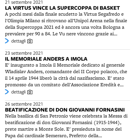
partire dal 1919, perché durante la Grande Guerra venne
21 settembre 2021
centrocampista per dieci anni, totalizzando 344 presenze.
centro di Bologna - la "lenta ma inesorabile
adibito a Ospedale Civile Militare. Durante la Seconda
LA VIRTUS VINCE LA SUPERCOPPA DI BASKET
Ha giocato anche in Nazionale e nel Milan, contribuendo
trasformazione di intere zone in una lunga successione di
guerra mondiale fu invece occupato dalle truppe
A pochi mesi dalla finale scudetto la Virtus Segafredo e
alla vittoria nel 1968-69 della Coppa dei Campioni e
ristoranti e vendite di alimentari e in tanti luna park
tedesche.
l'Olimpia Milano si ritrovano all'Unipol Arena nella finale
dell'Intercontinentale. Un messaggio del Bologna FC 1909
notturni" dedicati alla somministrazione di cibo e
della Supercoppa 2021 ed è ancora una volta Bologna a
ricorda con commozione l'amico Romano, “prima fonte
bevande.
prevalere per 90 a 84. Le Vu nere vincono grazie ai
arretrata del gioco e al contempo uomo di marcatura e
canestri di quattro giocatori in doppia cifra - in evidenza
dettagli
appoggio alla regia di Bulgarelli”.
Jaiteh con 18 punti - e agli assist di Teodosic e Pajola,
23 settembre 2021
votato come mvp della sfida. A Milano non bastano i 19
IL MEMORIALE ANDERS A IMOLA
punti di Shields e la buona partita di Rodriguez. Comincia
E' inaugurato a Imola il Memoriale dedicato al generale
con un importante successo l'esperienza sulla panchina
Wladislav Anders, comandante del II Corpo polacco, che
virtussina del nuovo coach Scariolo. La Segafredo del
il 14 aprile 1944 liberò la città dal nazifascismo. E' stato
patron Zanetti si conferma la squadra da battere per il
promosso da un comitato dell'Associazione Eredità e
campionato.
Memoria presieduta da Gabriele Ravanelli. Ha coinvolto
dettagli
studenti dell'Istituto Tecnico di Imola e dell'Università di
26 settembre 2021
Bologna. La scultura in bronzo del generale, opera di
BEATIFICAZIONE DI DON GIOVANNI FORNASINI
Luigi Enzo Mattei e dell'arch. Elisabetta Bertozzi, è
Nella basilica di San Petronio viene celebrata la Messa di
posta in un'area prossima al Santuario della Beata
beatificazione di don Giovanni Fornasini (1915-1944),
Vergine della Coraglia. Qui erano presenti da tempo la
prete martire a Monte Sole. E' presieduta in nome del
statua dell’orso Wojteck, mascotte del II Corpo e il
Papa dal cardinale Semeraro, Prefetto della
monumento al soldato polacco, prima collocato nei pressi