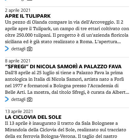
diffondersi del virus vi sono, infatti, gli assembramenti di
Dopo di allora rimase nell'Opera Marella, dedicandosi a
l’offerta dell’Inter, disposta a spendere trecento milioni
giovani in alcuni luoghi del centro.
2 aprile 2021
tempo pieno all'aiuto e al soccorso dei poveri,
per il suo cartellino, cifra per quei tempi molto elevata.
APRE IL TULIPARK
sull'esempio di don Olinto. Come lui sostava spesso a
Terminò la carriera sportiva giocando come libero nel
Un pezzo di Olanda compare in via dell'Arcoveggio. Il 2
chiedere l'elemosina all'angolo tra via Orefici e via
Mantova, tornando poi a risiedere a Bologna con la
aprile apre il Tulipark, un campo di tre ettari coltivato con
Drapperie e davanti al Teatro comunale prima degli
famiglia. Nel 2018 è stato nominato Cavaliere della
oltre 250.000 tulipani. Il progetto è di un'azienda floricola
spettacoli. Nella sua azione seguiva una regola semplice:
Repubblica.
siciliana ed è già stato realizzato a Roma. L'apertura
“Si aiuta chi ne ha bisogno. Sempre. E comunque.
dell'area è limitata a circa un mese, la durata della
dettagli
Punto”. I funerali saranno celebrati il 29 marzo
fioritura. In questo giardino è possibile raccogliere i fiori
dall'Arcivescovo card. Matteo Zuppi nella cattedrale di
8 aprile 2021
con la formula U-Pick (tu cogli). Una guida insegna con
San Pietro. Il Teatro comunale gli dedicherà il concerto
"SFREGI" DI NICOLA SAMORÌ A PALAZZO FAVA
una breve introduzione come fare. La scelta è tra oltre
pasquale.
Dall'8 aprile al 25 luglio si tiene a Palazzo Fava la prima
cento diverse varietà. Al termine viene confezionato un
antologica in Italia di Nicola Samorì, artista nato a Forlì
bouquet di tulipani recisi, mentre i bulbi saranno donati
nel 1977 e formatosi a Bologna presso l'Accademia di
al Comune, che li ripianterà in aree pubbliche.
Belle Arti. La mostra, dal titolo Sfregi, è curata da Alberto
Zanchetta e Chiara Stefani per Genus Bononiae. Il
dettagli
percorso espositivo di circa 80 opere - pitture e sculture
13 aprile 2021
realizzate con varie tecniche e materiali - è stato
LA CICLOVIA DEL SOLE
elaborato dallo stesso artista in esclusiva per le sale di
Il 13 aprile è inaugurato il tratto da Sala Bolognese a
palazzo Fava. Mentre al piano nobile sono esposte opere
Mirandola della Ciclovia del Sole, realizzato sul tracciato
spesso imponenti, come il grande affresco Malafonte, al
della ex ferrovia Bologna-Verona. Il taglio del nastro
secondo piano si susseguono lavori di piccolo formato,