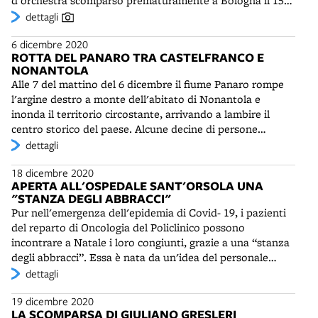
d'orchestra scomparso prematuramente a Bologna il 15
"umarell" è dedicata a Bologna anche una piazzetta, che
maggio 2020. In otto luminarie, distribuite lungo la strada
dettagli
si trova nella zona Cirenaica del quartiere San Donato -
che sbocca davanti al Teatro comunale, si legge: "La
San Vitale.
6 dicembre 2020
musica ci insegna la cosa più importante che esista:
ROTTA DEL PANARO TRA CASTELFRANCO E
ascoltare", un concetto che il maestro amava ripetere
NONANTOLA
spesso. Anche per il presidente della Fondazione Rusconi,
Alle 7 del mattino del 6 dicembre il fiume Panaro rompe
che ha curato l'allestimento delle luminarie, la capacità di
l'argine destro a monte dell'abitato di Nonantola e
ascolto è un grande valore “in un'epoca caratterizzata dal
inonda il territorio circostante, arrivando a lambire il
frastuono e dalla chiusura nelle proprie ragioni”.
centro storico del paese. Alcune decine di persone
vengono evacuate con l'aiuto dei Vigili del Fuoco e della
dettagli
Protezione Civile. L'operazione è complicata
18 dicembre 2020
dall'emergenza sanitaria del Covid-19. L'evento è dovuto
APERTA ALL'OSPEDALE SANT'ORSOLA UNA
alla concomitanza di piogge molto consistenti con il
"STANZA DEGLI ABBRACCI"
rapido scioglimento della neve in montagna. Anche il
Pur nell'emergenza dell'epidemia di Covid- 19, i pazienti
fiume Secchia registra una piena di dimensioni
del reparto di Oncologia del Policlinico possono
eccezionali, superiore di circa 60 cm al massimo storico.
incontrare a Natale i loro congiunti, grazie a una “stanza
La tenuta delle casse di espansione del Panaro evita
degli abbracci”. Essa è nata da un'idea del personale
conseguenze molto peggiori. La rotta è chiusa in 24 ore,
sanitario e realizzata a cura della Fondazione
dettagli
grazie al tempestivo intervento di squadre coordinate da
Sant'Orsola, nella convinzione che i pazienti “abbiano
tecnici dell'Agenzia Interregionale del Po (Aipo). La
19 dicembre 2020
bisogno non solo delle terapie ma anche dell'amore dei
Regione decide di chiedere al Governo lo stato di
LA SCOMPARSA DI GIULIANO GRESLERI
propri famigliari” (Ardizzoni). Nella sala riunioni all'inizio