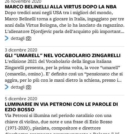
26 novembre 2020
A14 e la tangenziale, facendo una fermata intermedia al
L'attività sportiva è consentita solo fuori dalle zone
MARCO BELINELLI ALLA VIRTUS DOPO LA NBA
Lazzaretto. Progettata dallo Studio dell'arch. Massimo
centrali.
Dopo tredici anni negli USA tra i migliori del mondo,
Iosa Ghini, l'infrastruttura è stata realizzata ed è gestita
Marco Belinelli torna a giocare in Italia, ingaggiato per tre
dalla Marconi Express Spa. Dopo diversi rinvii - e non
anni dalla Virtus Bologna, che lo ha lanciato da ragazzino.
senza contestazioni - il People Mover inizia finalmente il
L'allenatore Djordjevic parla dell'acquisto più importante
suo esercizio in piena emergenza sanitaria dovuta
degli ultimi quarant'anni per il basket italiano. Originario
dettagli
all'epidemia di Covid-19, con il traffico aereo e ferroviario
di San Giovanni in Persiceto, prima dell'avventura
drasticamente ridotto. All'inizio viaggia con una sola
3 dicembre 2020
americana Belinelli militava nella squadra rivale della
navetta e con una corsa ogni 15 minuti. La capienza è
GLI "UMARELL" NEL VOCABOLARIO ZINGARELLI
Fortitudo. E' l'unico giocatore italiano ad aver vinto un
limitata al 50% dei posti disponibili, con l'obbligo di
L'edizione 2021 del Vocabolario della lingua italiana
titolo Nba e la prestigiosa gara di tiri da tre punti (NBA
mascherina.
Zingarelli presenta, per la prima volta, la voce “umarell”
Three-point Shootout). Per il campionato italiano ha
(omarello, omino). E' definito così un “pensionato che si
scelto di vestire la maglia con il numero 3, che gli ha
aggira, per lo più con le mani dietro la schiena, presso i
portato fortuna a San Antonio, mentre in EuroCup ha
cantieri di lavoro, controllando, facendo domande, dando
dettagli
optato per il 18, con il quale ha giocato a Philadelphia.
suggerimenti o criticando le attività che vi si svolgono”.
5 dicembre 2020
Tipiche figure del paesaggio umano e urbano bolognese -
LUMINARIE IN VIA PETRONI CON LE PAROLE DI
e non solo - gli “umarell” sono i protagonisti di un libro di
EZIO BOSSO
Danilo Masotti (Pendragon, 2007). Lo scrittore ha
Via Petroni si illumina nel periodo natalizio con una
utilizzato un termine già esistente nel dialetto bolognese,
chiave di violino, due note e una frase di Ezio Bosso
coniando ex novo la forma plurale con la s alla fine,
(1971-2020), pianista, compositore e direttore
definita nello Zingarelli come “forma pseudoinglese”. Agli