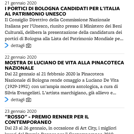
21 gennaio 2020
Novanta, è composta di abiti fatti di svariati materiali, a
I PORTICI DI BOLOGNA CANDIDATI PER L'ITALIA
volte indossati durante sue perfomance, come in Daniela
AL PATRIMONIO UNESCO
ha perso il treno del 1999. Assieme alle sculture-abito
Il Consiglio Direttivo della Commissione Nazionale
sono presentate altre opere - ad esempio una complessa
Italiana per l'Unesco, riunito presso il Ministero dei Beni
installazione in metallo scuro nel cortile - alcuni video e
Culturali, delibera la presentazione della candidatura dei
un libro pubblicato dall'editore Corraini, contenente un
portici di Bologna alla Lista del Patrimonio Mondiale per
dialogo di Sissi con l'artista Christian Holstad.
il 2020. L'esito si avrà nel 2021 a Parigi. Bologna vanta 62
dettagli
chilometri di portici, dei quali 42 nel centro storico. Nel
22 gennaio 2020
dossier della candidatura sono stati messi in evidenza
MOSTRA DI LUCIANO DE VITA ALLA PINACOTECA
alcuni tratti particolarmente significativi, come via Santa
NAZIONALE
Caterina, via Santo Stefano, il Baraccano, via Galliera, il
Dal 22 gennaio al 21 febbraio 2020 la Pinacoteca
Pavaglione, via Zamboni, la Certosa, Strada Maggiore,
Nazionale di Bologna rende omaggio a Luciano De Vita
San Luca. La Commissione Nazionale riconosce i portici
(1929-1992) con un'ampia mostra antologica, a cura di
come elemento qualificativo della città di Bologna,
Silvia Evangelisti. L'artista marchigiano, già allievo e
“punto di riferimento per uno stile di vita urbano
assistente di Giorgio Morandi all'Accademia di Belle Arti,
dettagli
sostenibile, in cui gli spazi religiosi e civili e le abitazioni
è conosciuto soprattutto come incisore. Secondo il
di tutte le classi sociali sono perfettamente integrate”.
23 gennaio 2020
collega e amico Concetto Pozzati è stato il più grande
"ROSSO" - PREMIO RENNER PER IL
incisore italiano del secondo Novecento. La mostra, che
CONTEMPORANEO
intende illustrare tutti gli aspetti della sua attività,
Dal 23 al 26 gennaio, in occasione di Art City, i migliori
presenta anche diverse opere in pittura e alcune sculture,