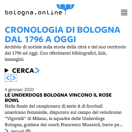
bologna.online
CRONOLOGIA DI BOLOGNA
DAL 1796 A OGGI
Archivio di notizie sulla storia della città e del suo territorio
dal 1796 ad oggi. Con riferimenti bibliografici, link,
immagini.
CERCA
4 gennaio 2020
LE UNDERDOGS BOLOGNA VINCONO IL ROSE
BOWL
Nella finale del campionato di serie A di football
americano femminile, disputato sul campo del velodromo
"Vigorelli" di Milano, la squadra delle Underdogs
Bologna, guidata dal coach Francesco Muzzioli, batte per
32 a 14 le Apuania Unicorns di Massa e conquista il titolo
dettagli