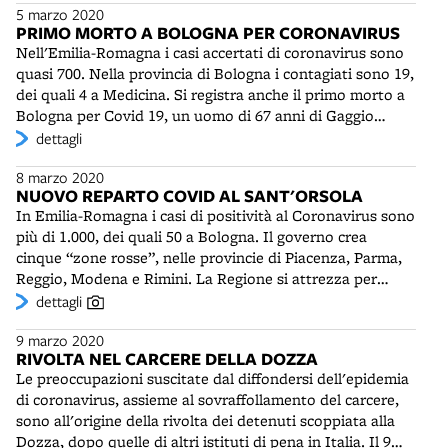
di accesso ai visitatori nelle aree di degenza degli
5 marzo 2020
personaggio di Ligabue, Elio Germano ha vinto il
ospedali e nelle Residenze sanitarie assistenziali (RSA).
PRIMO MORTO A BOLOGNA PER CORONAVIRUS
prestigioso Orso d'Argento come migliore attore
Nell'Emilia-Romagna i casi accertati di coronavirus sono
protagonista alla Berlinale 2020. Il film di Diritti esalta, in
quasi 700. Nella provincia di Bologna i contagiati sono 19,
un momento molto difficile, il territorio della Bassa
dei quali 4 a Medicina. Si registra anche il primo morto a
Padana, dove il più grande pittore naif italiano visse a
Bologna per Covid 19, un uomo di 67 anni di Gaggio
lungo appartato ed emarginato. Oltre che nella "sua"
Montano, ricoverato all'Ospedale Maggiore. Era affetto
dettagli
Gualtieri (RE) è stato girato in alcuni comuni del
anche da altre patologie. Si tratta anche del primo caso di
comprensorio Oglio Po, come Sabbioneta e Dosolo. Il
8 marzo 2020
contagio nell'Appennino bolognese.
contributo emiliano al film è anche nella Palomar, la casa
NUOVO REPARTO COVID AL SANT'ORSOLA
che l'ha prodotto, e nella TrMedia - editrice di Trc e
In Emilia-Romagna i casi di positività al Coronavirus sono
Telereggio - che l'ha coprodotto. Fino al 1° marzo
più di 1.000, dei quali 50 a Bologna. Il governo crea
Bologna ha festeggiato Ligabue e Diritti con un
cinque “zone rosse”, nelle provincie di Piacenza, Parma,
videomapping, realizzato dalla Palomar con Emilia-
Reggio, Modena e Rimini. La Regione si attrezza per
Romagna Film Commission, che ha illuminato palazzo
creare reparti e ospedali Covid in ogni provincia. Al
dettagli
d'Accursio con animali fantastici, fiori e il volto
Sant'Orsola sorge in solo tre ore un nuovo reparto Covid
caratteristico del pittore.
9 marzo 2020
con 24 letti. E' dedicato a pazienti positivi al Coronavirus,
RIVOLTA NEL CARCERE DELLA DOZZA
ma che non necessitano di assistenza intensiva. In
Le preoccupazioni suscitate dal diffondersi dell'epidemia
questo modo è possibile alleggerire il reparto di malattie
di coronavirus, assieme al sovraffollamento del carcere,
infettive del policlinico. Il reparto Covid prende il posto
sono all'origine della rivolta dei detenuti scoppiata alla
di Urologia, dove nei giorni precedenti è stata ridotta
Dozza, dopo quelle di altri istituti di pena in Italia. Il 9
l'attività chirurgica, anche per un caso accertato di