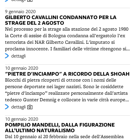
di Campione d'Italia. Il team è nato nel 2017 dall'unione
9 gennaio 2020
tra le Neptunes Bologna e le Fenici Ferrara. Nei due primi
GILBERTO CAVALLINI CONDANNATO PER LA
campionati ha ceduto solo in finale. Nel torneo del 2019
STRAGE DEL 2 AGOSTO
ha completato una "perfect season", vincendo tutte le
Nel processo per la strage alla stazione del 2 agosto 1980
partite disputate.
la Corte di assise di Bologna condanna all'ergastolo l'ex
terrorista dei NAR Gilberto Cavallini. L'imputato si
proclama innocente. I familiari delle vittime ritengono sia
stata fatta giustizia.
dettagli
10 gennaio 2020
"PIETRE D'INCIAMPO" A RICORDO DELLA SHOAH
Blocchi di pietra ricoperti di ottone con i nomi delle
persone deportate nei lager nazisti. Sono le cosiddette
“pietre d'inciampo” realizzate personalmente dall'artista
tedesco Gunter Demnig e collocate in varie città europee,
davanti alle abitazioni delle vittime del nazismo e del
dettagli
fascismo. Le prime furono posate nel ghetto di Roma nel
10 gennaio 2020
2010. Il 10 gennaio 2020 alcune vengono collocate anche
POMPILIO MANDELLI, DALLA FIGURAZIONE
a Bologna, su iniziativa del Comune e di vari enti riuniti
ALL’ULTIMO NATURALISMO
nel Tavolo della Memoria. In via Rimesse ricordano i
Dal 10 gennaio al 20 febbraio nella sede dell'Assemblea
Baroncini, una famiglia antifascista che visse l'esperienza