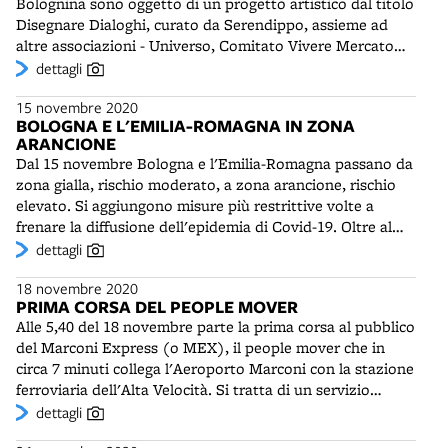
Bolognina sono oggetto di un progetto artistico dal titolo
persone dalle 22 alle 5 del mattino seguente. L'Emilia-
Disegnare Dialoghi, curato da Serendippo, assieme ad
Romagna e Bologna rientrano per il momento nella fascia
altre associazioni - Universo, Comitato Vivere Mercato
gialla, che comprende regioni con criticità moderata.
Navile, Mythos - e alla ditta Sherwin-Williams Italy, che
dettagli
fornisce le vernici. Gli artisti selezionati rappresentano “il
15 novembre 2020
dialogo tra casa e città, tra chi abita la Bolognina e chi la
BOLOGNA E L'EMILIA-ROMAGNA IN ZONA
attraversa di passaggio”. Dieci cabine vicine alla Trilogia
ARANCIONE
Navile, finora anonime scatole di cemento, diventano così
Dal 15 novembre Bologna e l'Emilia-Romagna passano da
arredo urbano. Nella stessa zona i richiedenti asilo
zona gialla, rischio moderato, a zona arancione, rischio
coinvolti nel progetto Nausicaa dipingono piccoli totem,
elevato. Si aggiungono misure più restrittive volte a
anch'essi impianti di proprietà dell'Enel.
frenare la diffusione dell'epidemia di Covid-19. Oltre al
coprifuoco dalle 22 alle 5 del giorno successivo, sono
dettagli
vietati gli spostamenti in altri comuni se non per esigenze
18 novembre 2020
di lavoro, salute o necessità, comprovate da
PRIMA CORSA DEL PEOPLE MOVER
autocertificazione. I bar, i ristoranti, le gelaterie limitano
Alle 5,40 del 18 novembre parte la prima corsa al pubblico
la loro attività all'asporto e alla consegna a domicilio. Le
del Marconi Express (o MEX), il people mover che in
attività commerciali subiscono anche le limitazioni
circa 7 minuti collega l'Aeroporto Marconi con la stazione
previste dalle ordinanze della Regione, che puntano a
ferroviaria dell'Alta Velocità. Si tratta di un servizio
limitare gli assembramenti. Le grandi e medie strutture di
completamente automatizzato, con navette che
dettagli
vendita sono chiuse nei giorni prefestivi e festivi. Nei
viaggiano su una monorotaia che scavalca l'autostrada
giorni festivi si aggiungono anche i negozi al dettaglio.