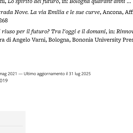
Lo spirito del futuro
Bologna quarant'anni ...
ni,
, in:
trada Nove. La via Emilia e le sue curve
, Ancona, Affi
 268
l riuso per il futuro? Tra l'oggi e il domani
Rinnov
, in:
ura di Angelo Varni, Bologna, Bononia University Pres
0 mag 2021 — Ultimo aggiornamento il 31 lug 2025
2019