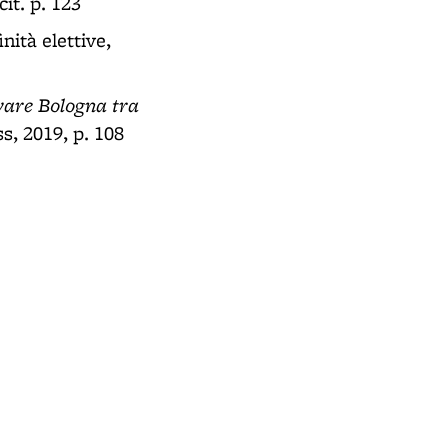
cit. p. 123
nità elettive,
are Bologna tra
s, 2019, p. 108