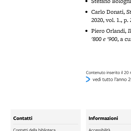
Stefano Bologni
S
Carlo Donati,
2020, vol. 1., p.
I
Piero Orlandi,
'800 e '900
, a c
Contenuto inserito il 2
vedi tutto l’anno 
Contatti
Informazioni
Contatti della biblioteca
Accessibilità