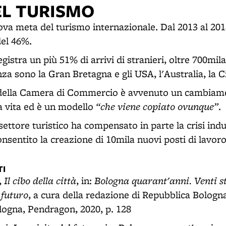
L TURISMO
va meta del turismo internazionale. Dal 2013 al 201
el 46%.
egistra un più 51% di arrivi di stranieri, oltre 700mila
za sono la Gran Bretagna e gli USA, l'Australia, la Ci
e della Camera di Commercio è avvenuto un cambiame
“che viene copiato ovunque”
a vita ed è un modello
.
ettore turistico ha compensato in parte la crisi indu
nsentito la creazione di 10mila nuovi posti di lavoro
I
Il cibo della città
Bologna quarant'anni. Venti st
,
, in:
 futuro
, a cura della redazione di Repubblica Bologn
logna, Pendragon, 2020, p. 128