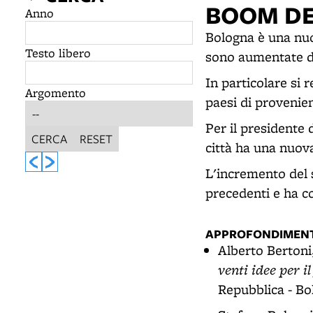
BOOM DE
Anno
Bologna è una nuo
Testo libero
sono aumentate d
In particolare si r
Argomento
paesi di provenien
Per il president
CERCA
RESET
città ha una nuov
L'incremento del s
precedenti e ha co
APPROFONDIMENT
Alberto Bertoni
venti idee per il
Repubblica - Bo