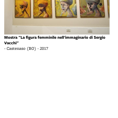
Mostra "La figura femminile nell'immaginario di Sergio
Most
Vacchi"
Vacc
- Castenaso (BO) - 2017
- Ca