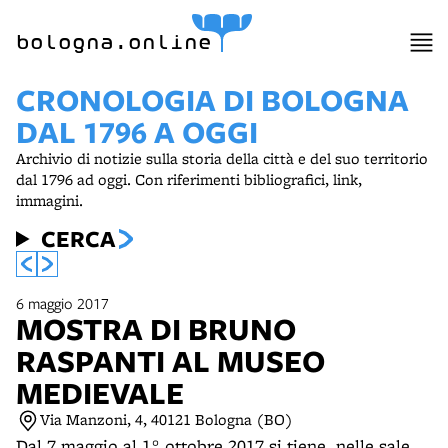
item 1 of 33
bologna.online
CRONOLOGIA DI BOLOGNA
DAL 1796 A OGGI
Archivio di notizie sulla storia della città e del suo territorio
dal 1796 ad oggi. Con riferimenti bibliografici, link,
immagini.
CERCA
6 maggio 2017
MOSTRA DI BRUNO
RASPANTI AL MUSEO
MEDIEVALE
Via Manzoni, 4, 40121 Bologna (BO)
Dal 7 maggio al 1° ottobre 2017 si tiene, nelle sale