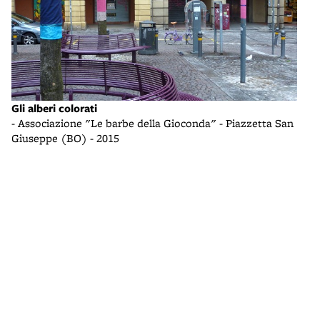
Gli a
Gli alberi colorati
- As
- Associazione "Le barbe della Gioconda" - Piazzetta San
Gius
Giuseppe (BO) - 2015
an