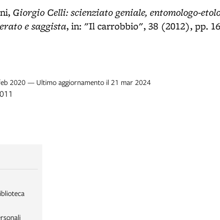
Giorgio Celli: scienziato geniale, entomologo-etol
ini,
terato e saggista
, in: "Il carrobbio", 38 (2012), pp. 1
8 feb 2020 — Ultimo aggiornamento il 21 mar 2024
2011
iblioteca
rsonali