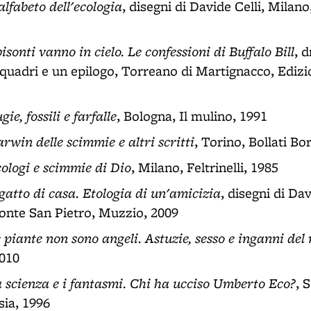
alfabeto dell'ecologia
, disegni di Davide Celli, Milan
bisonti vanno in cielo. Le confessioni di Buffalo Bill
, 
i quadri e un epilogo, Torreano di Martignacco, Edizi
gie, fossili e farfalle
, Bologna, Il mulino, 1991
rwin delle scimmie e altri scritti
, Torino, Bollati Bo
ologi e scimmie di Dio
, Milano, Feltrinelli, 1985
 gatto di casa. Etologia di un'amicizia
, disegni di Da
onte San Pietro, Muzzio, 2009
 piante non sono angeli. Astuzie, sesso e inganni de
2010
 scienza e i fantasmi. Chi ha ucciso Umberto Eco?
, 
sia, 1996