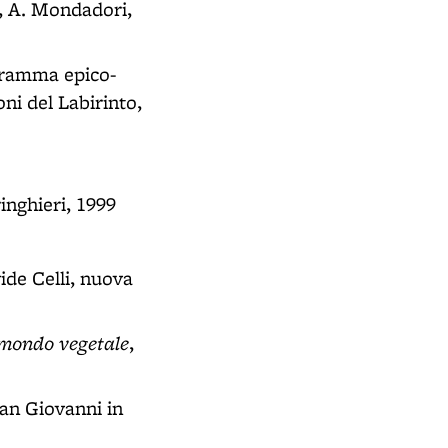
o, A. Mondadori,
dramma epico-
oni del Labirinto,
ringhieri, 1999
vide Celli, nuova
l mondo vegetale
,
San Giovanni in