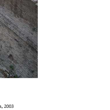
Scavi archeologici attorno alla porta
- resti delle mura e della copertura de
a, 2003