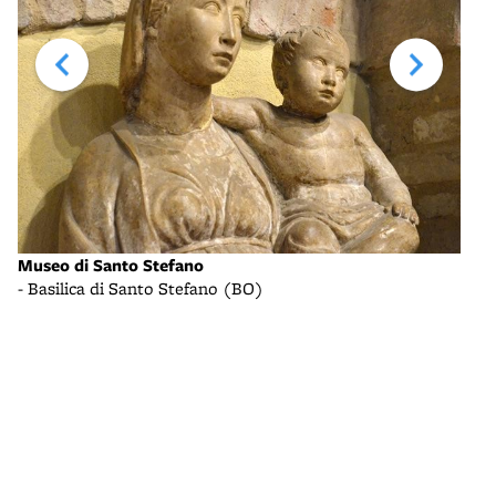
Museo di Santo Stefano
Muse
- Basilica di Santo Stefano (BO)
- Ba