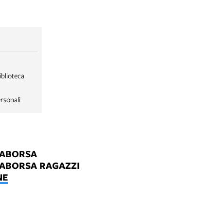
iblioteca
rsonali
LABORSA
LABORSA RAGAZZI
NE
B