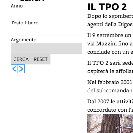
IL TPO 2
Anno
Dopo lo sgombero 
Testo libero
agenti della Digos
Il 9 settembre un 
Argomento
via Mazzini fino a
conclude con un e
CERCA
RESET
Il TPO 2 sarà sed
ospiterà le affol
Nel febbraio 2001
del subcomandant
Dal 2007 le attivi
concordato con l