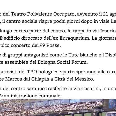
del Teatro Polivalente Occupato, avvenuto il 21 ago
, il centro sociale riapre pochi giorni dopo in viale L
lungo corteo parte dal centro, fa tappa in via Irnerio 
ll'edificio diroccato dell'ex Euraquarium. La giornat
pico concerto dei 99 Posse.
e di gruppi antagonisti come le Tute bianche e i Diso
late assemblee del Bologna Social Forum.
 attivisti del TPO bolognese parteciperanno alla car
e Marcos dal Chiapas a Città del Messico.
tà del centro saranno trasferite in via Casarini, in uno
'Amministrazione comunale.