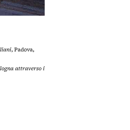
Ingresso del centro sociale TPO2
- Viale Lenin (BO)
liani
, Padova,
ologna attraverso i