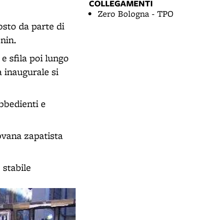
COLLEGAMENTI
Zero Bologna - TPO
sto da parte di
enin.
e sfila poi lungo
a inaugurale si
bbedienti e
ovana zapatista
 stabile