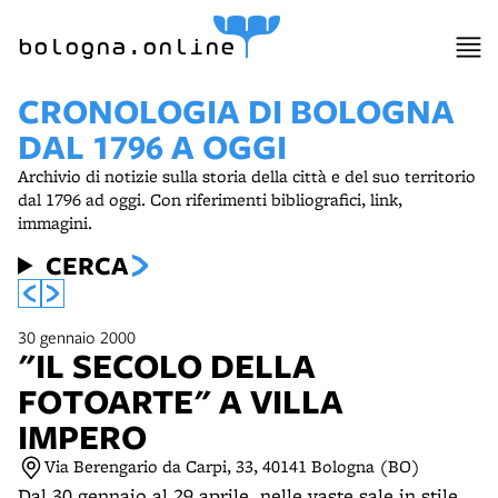
item 1 of 3
bologna.online
CRONOLOGIA DI BOLOGNA
DAL 1796 A OGGI
Archivio di notizie sulla storia della città e del suo territorio
dal 1796 ad oggi. Con riferimenti bibliografici, link,
immagini.
CERCA
30 gennaio 2000
"IL SECOLO DELLA
FOTOARTE" A VILLA
IMPERO
Via Berengario da Carpi, 33, 40141 Bologna (BO)
Dal 30 gennaio al 29 aprile, nelle vaste sale in stile