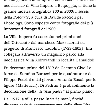
neoclassico di Villa Impero a Belpoggio, si tiene la
grande mostra fotografica
100 al 2000: il secolo
della Fotoarte
, a cura di Davide Faccioli per
Photology. Sono esposte cento fotografie dei più
importanti fotografi del '900.
La Villa Impero fu costruita nei primi anni
dell'Ottocento dal marchese Mazzacorati su
progetto di Francesco Tadolini (1723-1805). Era
collegata attraverso un magnifico parco alla
neoclassica Villa Aldrovandi in località Camaldoli.
Fu decorata prima del 1819 da Gaetano Civoli o
forse da Serafino Barozzi per le quadrature e da
Filippo Pedrini e dal giovane Antonio Basoli per le
figure (Matteucci). Di Pedrini è probabilmente la
decorazione della
“stanza paese”
al primo piano.
Dal 1917 la villa passò in varie mani, finché
divenne sede di rappresentanza della ditta Ritz