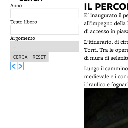
IL PERC
Anno
E' inaugurato il p
Testo libero
all'impegno della
di accesso in pia
Argomento
L'itinerario, di ci
Torri. Tra le oper
CERCA
RESET
di mura di selenit
Lungo il cammino 
medievale e i cond
idraulico e fognari