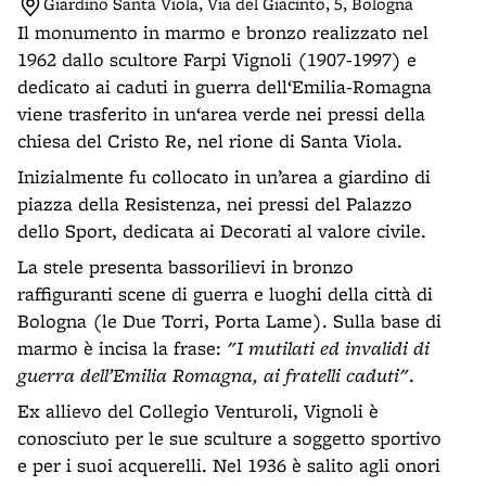
Giardino Santa Viola, Via del Giacinto, 5, Bologna
Il monumento in marmo e bronzo realizzato nel
1962 dallo scultore Farpi Vignoli (1907-1997) e
dedicato ai caduti in guerra dell‘Emilia-Romagna
viene trasferito in un‘area verde nei pressi della
chiesa del Cristo Re, nel rione di Santa Viola.
Inizialmente fu collocato in un’area a giardino di
piazza della Resistenza, nei pressi del Palazzo
dello Sport, dedicata ai Decorati al valore civile.
La stele presenta bassorilievi in bronzo
raffiguranti scene di guerra e luoghi della città di
Bologna (le Due Torri, Porta Lame). Sulla base di
marmo è incisa la frase:
"I mutilati ed invalidi di
guerra dell’Emilia Romagna, ai fratelli caduti"
.
Ex allievo del Collegio Venturoli, Vignoli è
conosciuto per le sue sculture a soggetto sportivo
e per i suoi acquerelli. Nel 1936 è salito agli onori