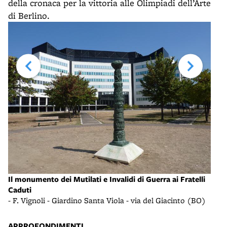
della cronaca per la vittoria alle Olimpiadi dell’Arte
di Berlino.
i
Il monumento dei Mutilati e Invalidi di Guerra ai Fratelli
Il m
Caduti
Cadu
)
- F. Vignoli - Giardino Santa Viola - via del Giacinto (BO)
- F.
APPROFONDIMENTI