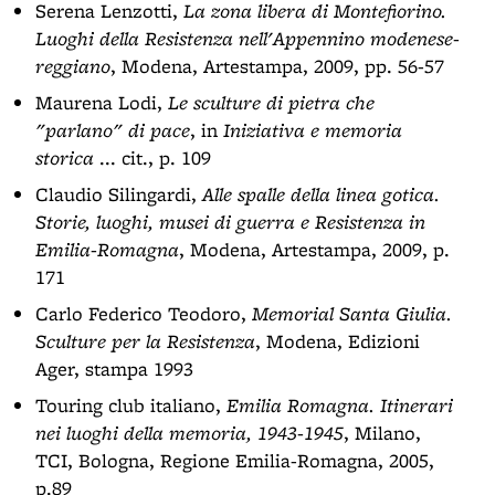
Serena Lenzotti,
La zona libera di Montefiorino.
Luoghi della Resistenza nell'Appennino modenese-
reggiano
, Modena, Artestampa, 2009, pp. 56-57
Maurena Lodi,
Le sculture di pietra che
"parlano" di pace
, in
Iniziativa e memoria
storica
... cit., p. 109
Claudio Silingardi,
Alle spalle della linea gotica.
Storie, luoghi, musei di guerra e Resistenza in
Emilia-Romagna
, Modena, Artestampa, 2009, p.
171
Carlo Federico Teodoro,
Memorial Santa Giulia.
Sculture per la Resistenza
, Modena, Edizioni
Ager, stampa 1993
Touring club italiano,
Emilia Romagna. Itinerari
nei luoghi della memoria, 1943-1945
, Milano,
TCI, Bologna, Regione Emilia-Romagna, 2005,
p.89