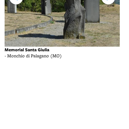
Memorial Santa Giulia
Memo
- Monchio di Palagano (MO)
- Mo