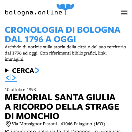
item 1 of 18
bologna.online
CRONOLOGIA DI BOLOGNA
DAL 1796 A OGGI
Archivio di notizie sulla storia della città e del suo territorio
dal 1796 ad oggi. Con riferimenti bibliografici, link,
immagini.
CERCA
10 ottobre 1993
MEMORIAL SANTA GIULIA
A RICORDO DELLA STRAGE
DI MONCHIO
Via Monsignor Pistoni - 41046 Palagano (MO)
E' inaugurato nella valle del Dragone, in provincia