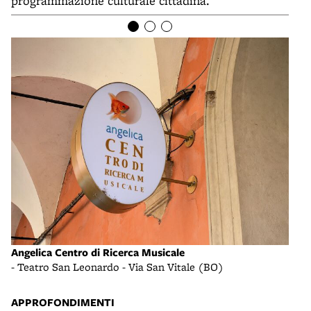
programmazione culturale cittadina.
Angelica Centro di Ricerca Musicale
Ange
- Teatro San Leonardo - Via San Vitale (BO)
- Te
APPROFONDIMENTI