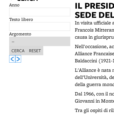
IL PRES
Anno
SEDE DEL
Testo libero
In visita ufficial
Francois Mitteran
Argomento
causa in giurispr
Nell'occasione, a
CERCA
RESET
Alliance Francaise
Baldaccini (1921-
L'Alliance è nata 
dell'Università, de
della guerra mond
Dal 1966, con il 
Giovanni in Monte
Tra gli ospiti di 