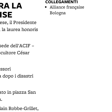
COLLEGAMENTI
RA LA
Alliance française
ISE
Bologna
ese, il Presidente
 la laurea honoris
sede dell'ACIF –
scultore César
essori
a dopo i disastri
ato in piazza San
a.
lain Robbe-Grillet,