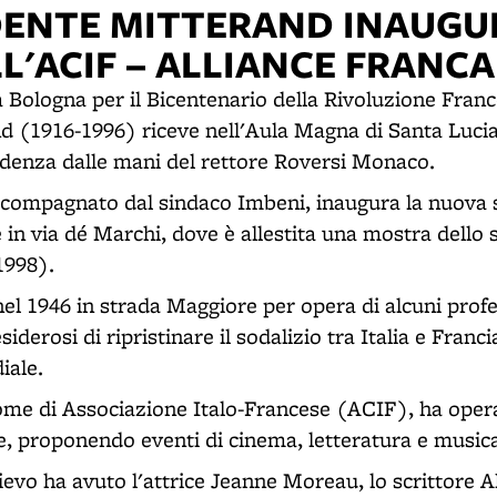
IDENTE MITTERAND INAUGU
L'ACIF – ALLIANCE FRANCA
e a Bologna per il Bicentenario della Rivoluzione Franc
d (1916-1996) riceve nell'Aula Magna di Santa Lucia
udenza dalle mani del rettore Roversi Monaco.
ccompagnato dal sindaco Imbeni, inaugura la nuova 
 in via dé Marchi, dove è allestita una mostra dello 
1998).
nel 1946 in strada Maggiore per opera di alcuni prof
siderosi di ripristinare il sodalizio tra Italia e Franci
iale.
nome di Associazione Italo-Francese (ACIF), ha oper
, proponendo eventi di cinema, letteratura e music
rilievo ha avuto l'attrice Jeanne Moreau, lo scrittore A