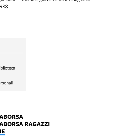
1988
iblioteca
rsonali
LABORSA
LABORSA RAGAZZI
NE