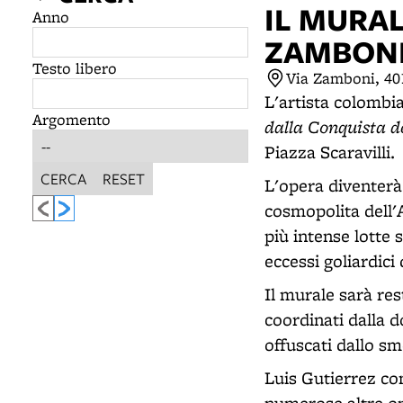
IL MURAL
Anno
ZAMBON
Testo libero
Via Zamboni, 4
L'artista colombi
Argomento
dalla Conquista d
Piazza Scaravilli.
CERCA
RESET
L'opera diventerà
cosmopolita dell'
più intense lotte 
eccessi goliardici 
Il murale sarà res
coordinati dalla d
offuscati dallo sm
Luis Gutierrez co