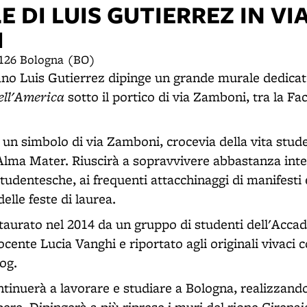
E DI LUIS GUTIERREZ IN VI
I
0126 Bologna (BO)
ano Luis Gutierrez dipinge un grande murale dedicat
ell'America
sotto il portico di via Zamboni, tra la Fac
 un simbolo di via Zamboni, crocevia della vita stud
Alma Mater. Riuscirà a sopravvivere abbastanza integ
studentesche, ai frequenti attacchinaggi di manifesti e
delle feste di laurea.
taurato nel 2014 da un gruppo di studenti dell'Accad
ocente Lucia Vanghi e riportato agli originali vivaci 
og.
ntinuerà a lavorare e studiare a Bologna, realizzando