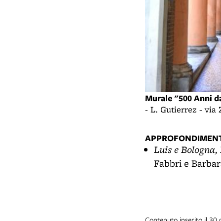
Murale "500 Anni d
- L. Gutierrez - vi
APPROFONDIMENT
Luis e Bologna, 
Fabbri e Barbar
Contenuto inserito il 30