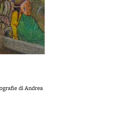
Il mural di L. Gutierrez in via Zambon
- prima del restauro
tografie di Andrea