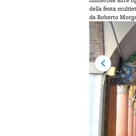
numerose altre op
della festa multie
da Roberto Morgan