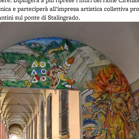
ere. Dipingerà a più riprese i muri del rione Cirenai
tnica e parteciperà all'impresa artistica collettiva p
tini sul ponte di Stalingrado.