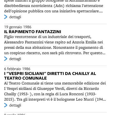
spese militari il gruppo bolognese di Antimilitarismo e
disobbedienza nonviolenta (Adn) richiama l'attenzione
dell'opinione pubblica con una iniziativa spettacolare.
Dalla torre Asinelli vengono lanciati migliaia di volantini e
dettagli
di palloncini colorati, mentre da un pulmino in giro per le
19 gennaio 1986
strade del centro viene propagandata la necessità di
IL RAPIMENTO FANTAZZINI
tagliare le spese militari e incrementare quelle sociali. Il 6
Figlio ventottenne di un industriale dei trasporti,
agosto successivo, anniversario dell'olocausto nucleare di
Alessandro Fantazzini viene rapito ad Anzola Emilia nei
Hiroshima e Nagasaki, l'Adn istituirà "l'ora del silenzio",
pressi della sua abitazione. Nonostante il pagamento di
per ricordare quella tragedia e l'orrore di tutte le guerre.
un cospicuo riscatto, non sarà più ritrovato. Per questo
delitto nel giugno 1989 verranno condannati a 30 anni di
dettagli
carcere Salvatore D'Anna e Antonino Greco, mentre pene
6 febbraio 1986
minori spetteranno ad altri componenti della banda.
I "VESPRI SICILIANI" DIRETTI DA CHAILLY AL
TEATRO COMUNALE
Al Teatro Comunale si tiene una memorabile edizione dei
I Vespri siciliani di Giuseppe Verdi, diretti da Riccardo
Chailly (1953- ), con la regia di Luca Ronconi (1933-
2015). Tra gli interpreti vi è il bolognese Leo Nucci (1942-
), nella parte di Guido di Monforte. Il celebre
dettagli
baritono ricorderà la messa in scena del Comunale come