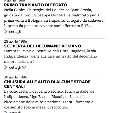
9 aprile 1986
"uno spettacolo di tradizione, bellissimo, molto colorato
PRIMO TRAPIANTO DI FEGATO
e molto siciliano".
Nella Clinica Chirurgica del Policlinico Sant'Orsola,
guidata dal prof. Giuseppe Gozzetti, è realizzato per la
prima volta a Bologna un trapianto di fegato da cadavere.
Il primo da paziente vivente sarà effettuato il 17
dicembre 2004.
dettagli
28 aprile 1986
SCOPERTA DEL DECUMANO ROMANO
Durante i lavori di restauro dell'Hotel Baglioni, in via
Indipendenza, viene alla luce un tratto del decumano
minore della città.
dettagli
30 aprile 1986
CHIUSURA ALLE AUTO DI ALCUNE STRADE
CENTRALI
La cosiddetta T del centro storico, formata dalle vie
Indipendenza, Ugo Bassi e Rizzoli, è chiusa alla
circolazione delle auto e pedonalizzata. L’accesso è
consentito solo ai mezzi di soccorso.
dettagli