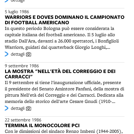
5 luglio 1986
WARRIORS E DOVES DOMINANO IL CAMPIONATO
DI FOOTBALL AMERICANO
In questo periodo Bologna può essere considerata la
capitale italiana del football americano. Il 5 luglio allo
stadio Dall'Ara, davanti a 26.000 spettatori, i Bonfiglioli
Warriors, guidati dal quarterback Giorgio Longhi,
conquistano il loro primo scudetto, battendo nella finale
dettagli
del Superbowl italiano gli Angels Pesaro per 18 a 8. In
9 settembre 1986
agosto ad Amsterdam gli Stiassi Doves partecipano alla
LA MOSTRA "NELL'ETÀ DEL CORREGGIO E DEI
finale della Coppa dei Campioni.
CARRACCI"
Il 9 settembre si tiene l'inaugurazione ufficiale, presente
il presidente del Senato Amintore Fanfani, della mostra di
pittura Nell'età del Correggio e dei Carracci. Dedicata alla
memoria dello storico dell'arte Cesare Gnudi (1910-
1981), ex direttore della Pinacoteca e sovrintendente a
dettagli
Bologna, la grande esposizione vede coinvolti anche il
22 settembre 1986
Metropolitan Museum di New York e la National Gallery
TERMINA IL MONOCOLORE PCI
di Washington. Dopo due mesi di apertura i visitatori,
Con le dimissioni del sindaco Renzo Imbeni (1944-2005),
nelle tre sedi dell'Accademia, della Pinacoteca Nazionale