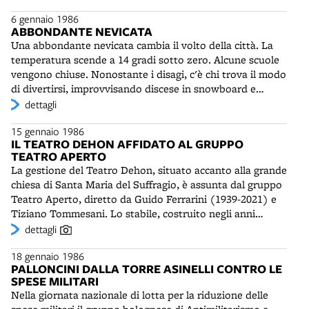
e ricco di soddisfazioni, iniziato con i Vespri siciliani di
dello sport (1970) e la ristrutturazione del cimitero del
6 gennaio 1986
Verdi (regia di Luca Ronconi). Al giovane maestro
Piratello (dal 1975). A Bologna è autore dei Grandi
ABBONDANTE NEVICATA
milanese verranno riconosciuti dagli stessi orchestrali
Magazzini Omnia (1960, assieme all‘arch. Zacchiroli),
Una abbondante nevicata cambia il volto della città. La
grande coerenza e rigore e una messa a punto fatta con
della sede del Monte dei Paschi di Siena in via Rizzoli
temperatura scende a 14 gradi sotto zero. Alcune scuole
lo studio continuo e sistematico delle varie parti. Con il
(1963) e della chiesa parrocchiale di San Cristoforo
vengono chiuse. Nonostante i disagi, c'è chi trova il modo
sovrintendente Carlo Fontana darà vita fino al 1993 a
Martire in Licia (1971-73).
di divertirsi, improvvisando discese in snowboard e
stagioni ricche di opere e concerti, che rilanceranno
slittino giù per la collina di San Luca.
dettagli
l'orchestra a livello internazionale, anche grazie a
notevoli incisioni discografiche. La compagine sarà
15 gennaio 1986
presente a importanti rassegne quali l’Holland Festival di
IL TEATRO DEHON AFFIDATO AL GRUPPO
Amsterdam e il Rossini Opera Festival di Pesaro, fino alla
TEATRO APERTO
trionfale tournée in Giappone del 1993. Chailly rivelerà
La gestione del Teatro Dehon, situato accanto alla grande
tra l'altro una conoscenza non comune del repertorio
chiesa di Santa Maria del Suffragio, è assunta dal gruppo
tedesco. Affronterà, ad esempio, l'integrale di Bruckner,
Teatro Aperto, diretto da Guido Ferrarini (1939-2021) e
culminante nell'imponente Quinta Sinfonia, di complessa
Tiziano Tommesani. Lo stabile, costruito negli anni
e difficile esecuzione. A coronamento della sua
Cinquanta nel quartiere Cirenaica, su progetto
dettagli
esperienza bolognese sarà la Tetralogia di Wagner, con le
dell'architetto Rodolfo Bettazzi, è capace di 500 posti.
scenografie di Pier'Alli.
18 gennaio 1986
Completamente ristrutturato da Teatro Aperto, ospiterà
PALLONCINI DALLA TORRE ASINELLI CONTRO LE
negli anni le maggiori compagnie italiane e straniere e
SPESE MILITARI
spesso commedie in dialetto bolognese.
Nella giornata nazionale di lotta per la riduzione delle