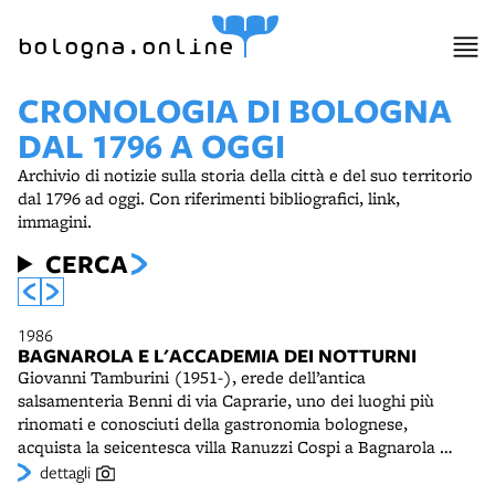
bologna.online
CRONOLOGIA DI BOLOGNA
DAL 1796 A OGGI
Archivio di notizie sulla storia della città e del suo territorio
dal 1796 ad oggi. Con riferimenti bibliografici, link,
immagini.
CERCA
1986
BAGNAROLA E L'ACCADEMIA DEI NOTTURNI
Giovanni Tamburini (1951-), erede dell’antica
salsamenteria Benni di via Caprarie, uno dei luoghi più
rinomati e conosciuti della gastronomia bolognese,
acquista la seicentesca villa Ranuzzi Cospi a Bagnarola di
Budrio, con l’idea di realizzare un ambiente conviviale e
dettagli
ristorativo-celebrativo. Nasce così l’Accademia dei