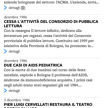
azienda bolognese del settore: l’ACMA. L’azienda, sorta
nel 1924 su iniziativa di Gaetano Barbieri, è situata da un
dettagli
anno nella nuova grande fabbrica di via Colombo.
dicembre 1986
Possiede stabilimenti anche nel mantovano (ex Corniani
CESSA L'ATTIVITÀ DEL CONSORZIO DI PUBBLICA
per il confezionamento dei liquidi) e nel North Carolina
LETTURA
(impacchettamento del fast food).
Con la rassegna Il lettore infinito, dedicata alla
letteratura per ragazzi, cessa l'attività del Consorzio
provinciale di pubblica lettura. Costituito nel 1959 per
iniziativa della Provincia di Bologna, ha promosso la
realizzazione di 25 biblioteche di territorio e ha diffuso
dettagli
cultura tramite l'invio di opere e tramite mostre,
dicembre 1986
esposizioni, conferenze, cineforum, presentazioni di libri.
DUE CASI DI AIDS PEDIATRICA
Ha svolto inoltre una notevole attività di catalogazione e
Con la morte di due bambini nel corso delle feste
informazione bibliografica e ha promosso ricerche e
natalizie, esplode a Bologna il problema dell'AIDS,
programmi di divulgazione, con una attenzione
sindrome da immunodeficienza acquisita. I primi casi
particolare al mondo degli audiovisivi.
negli adulti erano stati segnalati già nel 1984.
Inizialmente i rischi maggiori riguardano i
dettagli
tossicodipendenti. Campagne di informazione e
3 dicembre 1986
prevenzione sono promosse soprattutto dalla comunità
PIER LUIGI CERVELLATI RESTAURA IL TEATRO
omosessuale, considerata, in parte a torto, la più esposta