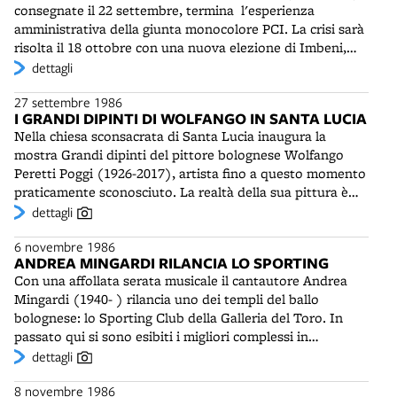
consegnate il 22 settembre, termina l'esperienza
e del Museo Civico, sono oltre 100.000.
amministrativa della giunta monocolore PCI. La crisi sarà
risolta il 18 ottobre con una nuova elezione di Imbeni,
appoggiato questa volta anche dal Partito Socialista.
dettagli
27 settembre 1986
I GRANDI DIPINTI DI WOLFANGO IN SANTA LUCIA
Nella chiesa sconsacrata di Santa Lucia inaugura la
mostra Grandi dipinti del pittore bolognese Wolfango
Peretti Poggi (1926-2017), artista fino a questo momento
praticamente sconosciuto. La realtà della sua pittura è
una sorpresa per il mondo dell'arte e per gli stessi addetti
dettagli
ai lavori. Critici come Francesco Arcangeli e Eugenio
6 novembre 1986
Riccomini confessano di essere rimasti sorpresi e
ANDREA MINGARDI RILANCIA LO SPORTING
meravigliati davanti alle sue opere, tanto immense e
Con una affollata serata musicale il cantautore Andrea
belle, quanto nascoste e finora invisibili. E' la rivelazione
Mingardi (1940- ) rilancia uno dei templi del ballo
di un grande pittore, direttamente legato alla tradizione -
bolognese: lo Sporting Club della Galleria del Toro. In
accademica nel senso più originale e genuino - del
passato qui si sono esibiti i migliori complessi in
disegno e della pittura bolognese. Dicono sia "uno che sa
circolazione. Nel 1966 allo Sporting è avvenuta
dettagli
dipingere", definizione gradita anche dall'artista. Fino a
l’aggregazione di Roby Facchinetti (1944- ) al leggendario
questa mostra, voluta dall'assessore Riccomini e dal
8 novembre 1986
complesso dei Pooh.
sindaco Imbeni, Wolfango ha campato e mantenuto la