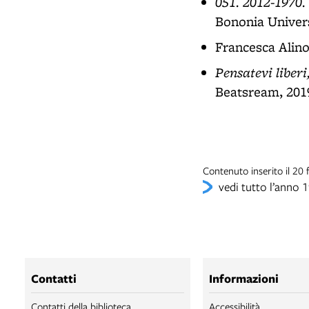
051. 2012-1970.
Bononia Univers
Francesca Alino
Pensatevi liber
Beatsream, 2019
Contenuto inserito il 2
vedi tutto l’anno 
Contatti
Informazioni
Contatti della biblioteca
Accessibilità