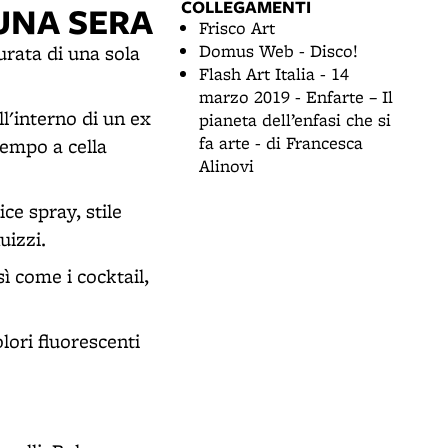
COLLEGAMENTI
UNA SERA
Frisco Art
Domus Web - Disco!
urata di una sola
Flash Art Italia - 14
marzo 2019 - Enfarte – Il
ll'interno di un ex
pianeta dell’enfasi che si
fa arte - di Francesca
tempo a cella
Alinovi
ce spray, stile
uizzi.
sì come i cocktail,
lori fluorescenti