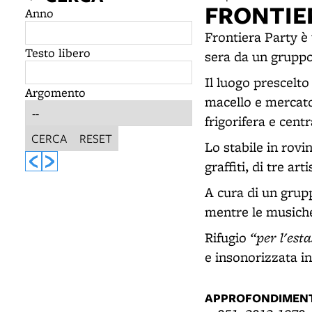
FRONTIE
Anno
Frontiera Party è 
Testo libero
sera da un gruppo 
Il luogo prescelto
Argomento
macello e mercato
frigorifera e centr
CERCA
RESET
Lo stabile in rovi
graffiti, di tre ar
A cura di un grupp
mentre le musiche
“per l'est
Rifugio
e insonorizzata in
APPROFONDIMENT