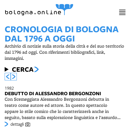
bologna.online
CRONOLOGIA DI BOLOGNA
DAL 1796 A OGGI
Archivio di notizie sulla storia della città e del suo territorio
dal 1796 ad oggi. Con riferimenti bibliografici, link,
immagini.
CERCA
1982
DEBUTTO DI ALESSANDRO BERGONZONI
Con Scemeggiata Alessandro Bergonzoni debutta in
teatro come autore ed attore. In questo spettacolo
appare lo stile comico che lo caratterizzerà anche in
seguito, basato sulla esplorazione linguistica e l'assurdo.
Pochi anni dopo con Non è morto nè Flic nè Floc (1987)
dettagli
verrà riconosciuto e apprezzato anche dal grande