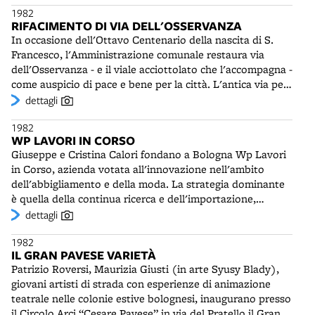
1982
pubblico. Lo spettacolo Le balene restino sedute (1989)
RIFACIMENTO DI VIA DELL'OSSERVANZA
sarà anche un notevole successo letterario.
In occasione dell'Ottavo Centenario della nascita di S.
Francesco, l'Amministrazione comunale restaura via
dell'Osservanza - e il viale acciottolato che l'accompagna -
come auspicio di pace e bene per la città. L'antica via per
la Madonna del Monte - il venerato santuario demolito
dettagli
nel 1805 da Antonio Aldini - divenne via dell'Osservanza
1982
nel 1659, tracciata dall'architetto Paolo Canali. Nel 1761
WP LAVORI IN CORSO
fu innalzata la Croce Monumentale ai piedi della salita e
Giuseppe e Cristina Calori fondano a Bologna Wp Lavori
nel 1771 furono edificati i quattordici pilastrini della Via
in Corso, azienda votata all'innovazione nell'ambito
Crucis, con terracotte di Gaetano Pignoni, scultore e
dell'abbigliamento e della moda. La strategia dominante
medaglista bolognese, attivo anche nel vicino convento di
è quella della continua ricerca e dell'importazione,
San Paolo in Monte (statue di San Pietro d'Alcantara e Il
soprattutto dagli USA, di nuovi brand e della loro
dettagli
compagno di viaggio).
distribuzione in Italia e in Europa. Si tratta di prodotti
1982
sconosciuti o poco noti, dalle caratteristiche particolari,
IL GRAN PAVESE VARIETÀ
fabbricati artigianalmente e destinati a durare nel tempo.
Patrizio Roversi, Maurizia Giusti (in arte Syusy Blady),
Ad esempio le scarpe Vans, capaci di aderire alle tavole
giovani artisti di strada con esperienze di animazione
degli skateboard, o i piumini Parka, creati per i lavoratori
teatrale nelle colonie estive bolognesi, inaugurano presso
dell'Alaska e adatti a temperature molto rigide, o ancora
il Circolo Arci “Cesare Pavese” in via del Pratello il Gran