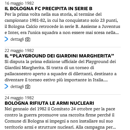
16 maggio 1982
Muti (1941- ) a Giuseppe Sinopoli (1946-2001). Dal 1989
dopo l'approvazione della legge n. 765 del 1964, che
IL BOLOGNA FC PRECIPITA IN SERIE B
la presidenza dell'Associazione Bologna Festival sarà
vietava nuovi contratti mezzadrili. Nel 1970 la superficie
Per la prima volta nella sua storia, al termine del
tenuta dal notaio Federico Stame (1936- ).
a mezzadria era al 13,8%. Nel 1990, con solo l'1%, la
campionato 1981-82, in cui ha conquistato solo 23 punti,
forma di conduzione mezzadrile sarà praticamente
il Bologna Calcio retrocede in serie B. Assieme a Juventus
estinta. Per converso, in quell'anno, il 78,6% dei terreni in
e Inter, era l’unica squadra a non essere mai scesa nella
Emilia-Romagna saranno nelle mani della proprietà
serie cadetta. L’unica nota positiva di un’annata
dettagli
coltivatrice.
disastrosa è il debutto di un giovanissimo di grande
22 maggio 1982
talento, Roberto Mancini, già in goal alla sua quarta
IL “PLAYGROUND DEI GIARDINI MARGHERITA”
uscita. L’anno seguente Mancini sarà venduto alla
Si disputa la prima edizione ufficiale del Playground dei
Sampdoria e la squadra scenderà addirittura in serie C1,
Giardini Margherita. Si tratta di un torneo di
con le dimissioni del presidente Frabbetti e nonostante
pallacanestro aperto a squadre di dilettanti, destinato a
gli sforzi dell’allenatore Cesarino Cervellati (1930-2018)
diventare il torneo estivo più importante in Italia.
ex giocatore rossoblu dal 1948 al 1962.
Giocano sedici squadre e in campo vanno cinque
dettagli
giocatori. La linea dei tre punti è a 7,25 m, come nell’NBA
24 maggio 1982
americana. Nel tempo Il torneo dei Giardini ospiterà
BOLOGNA RIFIUTA LE ARMI NUCLEARI
giovani promettenti e giocatori professionisti - di serie A,
Nel gennaio del 1982 il Comitato 24 ottobre per la pace
della Nazionale e persino alcuni campioni d’Oltreoceano,
contro la guerra promuove una raccolta firme perché il
come il “mitico” Sugar Ray Richardson - fungendo da
Comune di Bologna si impegni a non installare sul suo
notevole strumento promozionale per il basket
territorio armi e strutture nucleari. Alla campagna per
bolognese. Bologna è “Basket City” non solo per la Virtus