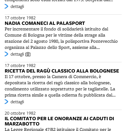
colpo di stato contro Allende durante una tournée in
dettagli
Italia, hanno chiesto e ottenuto asilo politico. Con il suo
17 ottobre 1982
stile caratteristico, che unisce musica tradizionale andina
NADIA COMANECI AL PALASPORT
e canzoni di lotta, con l'impiego di strumenti insoliti, il
Per incrementare il fondo di solidarietà istituito dal
gruppo riscuote un notevole successo. Il concerto verrà
Comune di Bologna per le vittime della strage alla
replicato a grande richiesta il 10 ottobre.
stazione del 2 agosto 1980, la polisportiva Pontevecchio
organizza al Palazzo dello Sport, assieme alla
Federazione italiana ginnastica e all'UISP, una
dettagli
manifestazione internazionale di ginnastica artistica. Vi
17 ottobre 1982
prende parte anche la fortissima nazionale rumena,
RICETTA DEL RAGÙ CLASSICO ALLA BOLOGNESE
reduce dalle Olimpiadi di Mosca, in cui ha ottenuto ottimi
Il 17 ottobre, presso la Camera di Commercio, è
risultati. Di essa fa parte anche la campionessa Nadia
depositata la ricetta del ragù classico alla bolognese,
Comaneci, vincitrice di cinque medaglie olimpiche e prima
condimento utilizzato soprattutto per le tagliatelle. La
atleta al mondo ad ottenere il punteggio di 10 in una
prima ricetta simile a quella odierna fu pubblicata dal
specialità della ginnastica: le parallele asimmetriche. Lo
Touring Club Italiano sulla Guida gastronomica d’Italia
dettagli
spettacolo è di altissimo livello e il pubblico, accorso in
del 1931. Tra le particolarità vi è l'uso di carni grasse,
gran numero, risponde con entusiasmo dalle gradinate
20 ottobre 1982
come la pancetta dolce e la “cartella” (un taglio di manzo
del "palazzo".
IL COMITATO PER LE ONORANZE AI CADUTI DI
poco conosciuto), che ne determinano l'untuosità. La
MARZABOTTO
ricetta tradizionale avrà un significativo aggiornamento
La Legge Regionale 47/82 istituisce il Comitato per le