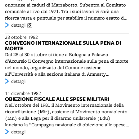
nel 2023.
onoranze ai caduti di Marzabotto. Subentra al Comitato
comunale attivo dal 1971. Tra i suoi lavori vi sarà una
ricerca vasta e puntuale per stabilire il numero esatto dei
caduti dell'eccidio di Montesole (settembre- ottobre
dettagli
1944). Verranno accertate 770 vittime. La cifra è inferiore
28 ottobre 1982
a quella di 1.830 indicata nella motivazione alla Medaglia
CONVEGNO INTERNAZIONALE SULLA PENA DI
d'Oro per il Comune di Marzabotto del 1949, che è invece
MORTE
più vicina all'ammontare complessivo delle vittime di
Dal 28 al 30 ottobre si tiene a Bologna a Palazzo
guerra nei comuni martoriati di Marzabotto, Grizzana e
d’Accursio il Convegno internazionale sulla pena di morte
Monzuno (1.676).
nel mondo, organizzato dal Comune assieme
all’Università e alla sezione italiana di Amnesty
International. Norberto Bobbio (1909-2004), giurista e
dettagli
politologo di fama internazionale, tiene una relazione
11 dicembre 1982
introduttiva, che sarà in seguito inclusa nel volume L'età
OBIEZIONE FISCALE ALLE SPESE MILITARI
dei diritti (Einaudi, 1990). Nel corso del convegno alcuni
Nell'ottobre del 1981 il Movimento internazionale della
studiosi conducono un sondaggio sul ricorso alla pena
riconciliazione (Mir), assieme al Movimento nonviolento
capitale in Italia. Più della metà degli intervistati si dicono
(Mn) e alla Lega per il disarmo unilaterale (Ldu)
favorevoli alla reintroduzione per i reati più gravi,
lanciano la “Campagna nazionale di obiezione alle spese
nonostante il paese detenga il primato storico
militari”. Viene inviato al Presidente della Repubblica un
dettagli
dell'abolizionismo. "Immemori degli anni recenti, gli
documento in cui tra l'altro si dichiara: “Non vogliamo