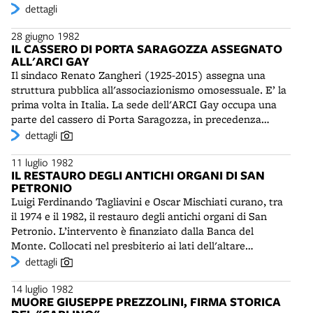
dichiarare la città “zona denuclearizzata” partecipano il
dettagli
e la Fortitudo, ma anche per la larga base di giovani
Partito Radicale, la FGCI, il Pdup, Democrazia Proletaria,
praticanti nei tanti campi delle parrocchie e delle
28 giugno 1982
la chiesa evangelica e le comunità cristiane di base. La
associazioni sportive di periferia.
IL CASSERO DI PORTA SARAGOZZA ASSEGNATO
petizione del Comitato auspica che si costruisca in Italia
ALL'ARCI GAY
“un movimento di città contro la guerra, di città che non
Il sindaco Renato Zangheri (1925-2015) assegna una
vogliono armi nucleari”. Il 24 maggio il Consiglio
struttura pubblica all'associazionismo omosessuale. E’ la
comunale approva un ordine del giorno in cui si afferma
prima volta in Italia. La sede dell'ARCI Gay occupa una
la volontà che né a Bologna, né sul territorio nazionale
parte del cassero di Porta Saragozza, in precedenza
vengano installati “sistemi d'arma nucleare”. Alla fine del
utilizzato da un circolo di ex combattenti, dalla sezione
dettagli
decennio in Italia ci saranno diverse città e oltre 300
“Irma Bandiera” del PCI e dalla sezione “V. Brunelli” del
comuni denuclearizzati, 28 dei quali in provincia di
11 luglio 1982
PSI. La decisione provoca una lunga polemica tra il
Bologna.
IL RESTAURO DEGLI ANTICHI ORGANI DI SAN
Comune e la Curia, che considera Porta Saragozza luogo
PETRONIO
consacrato alla Vergine Maria. Il circolo ARCI Gay "Il
Luigi Ferdinando Tagliavini e Oscar Mischiati curano, tra
Cassero" sarà inaugurato il 19 dicembre 1982 e rimarrà
il 1974 e il 1982, il restauro degli antichi organi di San
qui fino al 2002, per poi trasferirsi alla Salara, edificio
Petronio. L’intervento è finanziato dalla Banca del
restaurato dell'antico porto di Bologna.
Monte. Collocati nel presbiterio ai lati dell'altare
maggiore, gli organi a canne di San Petronio sono tra i più
dettagli
antichi d'Italia. Quello di destra fu costruito tra il 1471 e il
14 luglio 1982
1475 da Lorenzo di Giacomo da Prato e ha accompagnato
MUORE GIUSEPPE PREZZOLINI, FIRMA STORICA
nel 1530 l‘incoronazione di Carlo V. Ha ben dieci registri