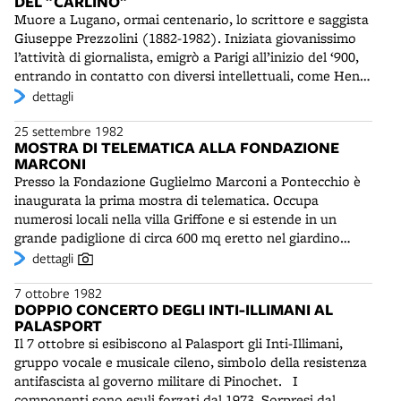
DEL "CARLINO"
indipendenti, quasi il doppio del normale. In seguito
Muore a Lugano, ormai centenario, lo scrittore e saggista
rimaneggiato, ha conservato tuttavia molte parti
Giuseppe Prezzolini (1882-1982). Iniziata giovanissimo
originali. Quello di sinistra è opera di Baldassarre
l’attività di giornalista, emigrò a Parigi all’inizio del ‘900,
Malamini da Cento e risale al 1596. Venne aggiunto per
entrando in contatto con diversi intellettuali, come Henry
consentire l’esecuzione di composizioni policorali.
Bergson (1859-1941). Nel 1903 fondò, con Giovanni
dettagli
Entrambi sono stati rivestiti e decorati in età barocca con
Papini (1881-1956), la rivista “Leonardo”. Nel 1908 fu tra
statue di angeli, santi e personaggi biblici legati alla
25 settembre 1982
gli ideatori della rivista politico-letteraria “La Voce”, una
musica. Dal punto di vista dell'esecuzione i due storici
MOSTRA DI TELEMATICA ALLA FONDAZIONE
delle più autorevoli del tempo. Nel 1929 si trasferì negli
strumenti vedranno impegnato per diversi anni il maestro
MARCONI
Stati Uniti, dove rimase per oltre 25 anni. Fu, tra l’altro,
Liuwe Tamminga (1953-2021), consulente musicale e
Presso la Fondazione Guglielmo Marconi a Pontecchio è
un assiduo e longevo articolista del “Resto del Carlino”,
concertista, conoscitore degli organi più importanti del
inaugurata la prima mostra di telematica. Occupa
che lo annovera tra i più prestigiosi collaboratori della
mondo.
numerosi locali nella villa Griffone e si estende in un
sua storia.
grande padiglione di circa 600 mq eretto nel giardino
annesso. Tra gli enti promotori, oltre la Fondazione
dettagli
Marconi, la SIP, il Ministero Poste e Telecomunicazioni e
7 ottobre 1982
la Regione Emilia Romagna.
DOPPIO CONCERTO DEGLI INTI-ILLIMANI AL
PALASPORT
Il 7 ottobre si esibiscono al Palasport gli Inti-Illimani,
gruppo vocale e musicale cileno, simbolo della resistenza
antifascista al governo militare di Pinochet. I
componenti sono esuli forzati dal 1973. Sorpresi dal