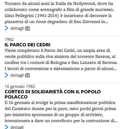
Tornato da alcuni anni in Italia da Hollywood, dove ha
Berardinis, Magazzini Criminali, Dario Fo, ecc.) sotto la
collaborato come scenografo a film di grande successo,
gestione della Cooperativa Nuova Scena. Dopo alcune
Gino Pellegrini (1941-2014) è incaricato di decorare la
fortunate stagioni al Teatro San Leonardo la Baracca
piazzetta di un rione degradato di San Giovanni in
trasferirà la sua attività per i ragazzi al Teatro Testoni nel
Persiceto, scelta per ospitare una rassegna estiva di
dettagli
quartiere Bolognina.
cinema comico. Come fossero quinte e fondali di un set o
1982
di un palcoscenico teatrale, le facciate stesse delle case
IL PARCO DEI CEDRI
vengono affrescate dall'artista vicentino con immagini
Viene completato il Parco dei Cedri, un ampia area di
che ricordano il mondo rurale, ma anche il western.
verde pubblico sulla riva sinistra del torrente Savena, al
L'effetto di illusione cinematografica è ampliato tramite
confine tra i comuni di Bologna e San Lazzaro di Savena.
numerosi tromp l'oeil. Nelle estati del 1982 e 1983 alla
I lavori di conversione e sistemazione a parco di alcuni
proiezione dei film si aggiungono esibizioni di giocolieri,
terreni agricoli appartenenti ad antiche proprietà sono
dettagli
cantanti, intrattenitori. Intanto il pubblico, seduto ai
iniziati all’inizio degli anni Settanta. Circa 11 ettari di
tavolini della piazzetta, può consumare cibi e bevande,
16 gennaio 1982
terreno sono occupati da ampi prati solcati da sentieri e
che provengono da uno degli edifici truccato da bar con
CORTEO DI SOLIDARIETÀ CON IL POPOLO
intervallati da siepi e macchie di alberi esotici e
cucina. Dopo la manifestazione, la straordinaria
POLACCO
sempreverdi, tra i quali i cedri, da cui la denominazione
scenografia della piazzetta Betlemme, o degli Inganni,
Il 16 gennaio si svolge la prima manifestazione pubblica
del parco. Lungo il corso del Savena è presente una
resterà, pienamente accettata e rispettata dagli abitanti
del Comitato donne per la pace, nato pochi giorni prima
sottile fascia boscata di pioppi e salici. Il torrente è
del paese. Anzi, negli anni seguenti saranno aggiunti
per iniziativa spontanea di un gruppo di attiviste,
attraversato da un ponte in legno che verrà
nuovi motivi e nuove illusioni. Nel 2002 l'incipiente
intenzionate a dare un contributo per la costruzione di
completamente ricostruito nel 2023. Nella parte
degrado verrà efficacemente contrastato grazie
un mondo di pace. Per le vie del centro cittadino si snoda
dettagli
settentrionale del parco, vicino alla via Emilia, è presente