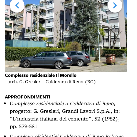
Complesso residenziale Il Morello
Comp
- arch. G. Gresleri - Calderara di Reno (BO)
- ar
APPROFONDIMENTI
Complesso residenziale a Calderara di Reno
,
progetto: G. Gresleri, Grandi Lavori S.p.A., in:
"L'industria italiana del cemento", 52 (1982),
pp. 579-581
Complexe résidentiel Calderara di Reno Bologne
,