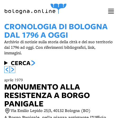
item 1 of 7
bologna.online
CRONOLOGIA DI BOLOGNA
DAL 1796 A OGGI
Archivio di notizie sulla storia della città e del suo territorio
dal 1796 ad oggi. Con riferimenti bibliografici, link,
immagini.
CERCA
aprile 1979
MONUMENTO ALLA
RESISTENZA A BORGO
PANIGALE
Via Emilio Lepido 25/3, 40132 Bologna (BO)
A Borgo Panigale, nella piazza antistante l’Ufficio