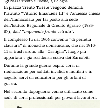
Piazza Trento e Trieste, 3, Bologna
In piazza Trento Trieste vengono demoliti
l'Istituto “Vittorio Emanuele III” e l'annessa chiesa
dell'Immacolata per far posto alla sede
dell’Istituto Regionale di Credito Agrario (1985-
87), dall’
“imponente fronte vetrata”
.
Il complesso fu dal 1906 convento “di perfetta
clausura” di monache domenicane, che nel 1910-
11 si trasferirono alla “Castiglia”, luogo più
appartato e già residenza estiva dei Barnabiti
Durante la grande guerra ospitò corsi di
rieducazione per soldati invalidi e mutilati e in
seguito servì da educatorio per gli orfani di
guerra.
Nel secondo dopoguerra venne utilizzato come
sede di corsi professionali per giovani lavoratori.