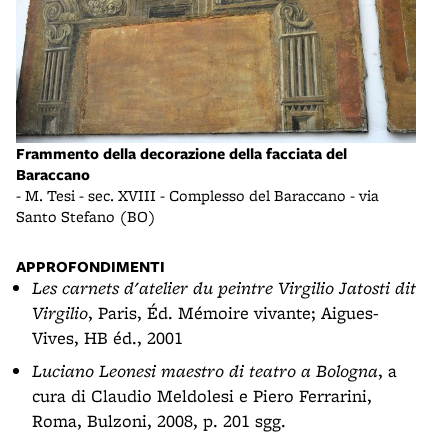
Fram
Frammento della decorazione della facciata del
no
Bar
Baraccano
- M.
- M. Tesi - sec. XVIII - Complesso del Baraccano - via
Sant
Santo Stefano (BO)
APPROFONDIMENTI
Les carnets d'atelier du peintre Virgilio Jatosti dit
Virgilio
, Paris, Éd. Mémoire vivante; Aigues-
Vives, HB éd., 2001
Luciano Leonesi maestro di teatro a Bologna
, a
cura di Claudio Meldolesi e Piero Ferrarini,
Roma, Bulzoni, 2008, p. 201 sgg.