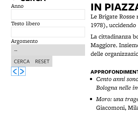
IN PIAZ
Anno
Le Brigate Rosse 
Testo libero
1978), uccidendo 
La cittadinanza b
Argomento
Maggiore. Insieme
delle organizzazio
CERCA
RESET
APPROFONDIMENT
Cento anni sono
Bologna nelle i
Moro: una trage
Giacomoni, Mil