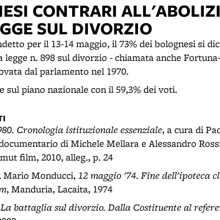
NESI CONTRARI ALL'ABOLIZ
EGGE SUL DIVORZIO
etto per il 13-14 maggio, il 73% dei bolognesi si di
la legge n. 898 sul divorzio - chiamata anche Fortuna
rovata dal parlamento nel 1970.
 sul piano nazionale con il 59,3% dei voti.
I
80. Cronologia istituzionale essenziale
, a cura di Pa
 documentario di Michele Mellara e Alessandro Rossi
ut film, 2010, alleg., p. 24
12 maggio '74. Fine dell'ipoteca c
i, Mario Monducci,
um
, Manduria, Lacaita, 1974
La battaglia sul divorzio. Dalla Costituente al refe
,