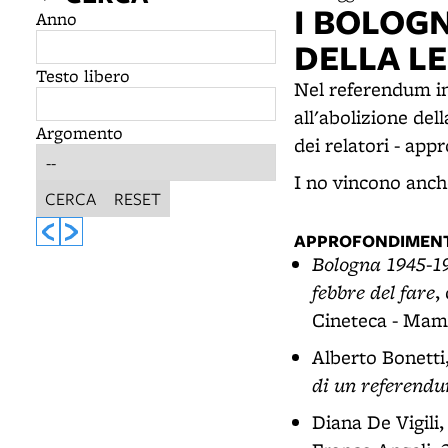
I BOLOG
Anno
DELLA L
Testo libero
Nel referendum ind
all'abolizione del
Argomento
dei relatori - app
I no vincono anche
CERCA
RESET
APPROFONDIMENT
Bologna 1945-19
febbre del fare
,
Cineteca - Mamm
Alberto Bonett
di un referend
Diana De Vigili