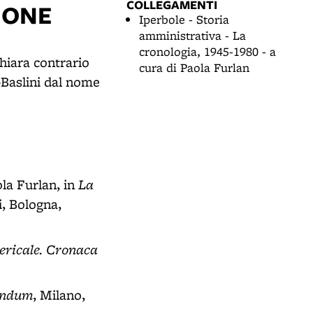
COLLEGAMENTI
IONE
Iperbole - Storia
amministrativa - La
cronologia, 1945-1980 - a
chiara contrario
cura di Paola Furlan
-Baslini dal nome
La
ola Furlan, in
, Bologna,
lericale. Cronaca
rendum
, Milano,