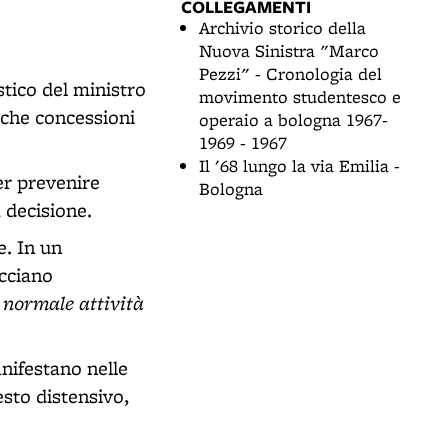
COLLEGAMENTI
Archivio storico della
Nuova Sinistra "Marco
Pezzi" - Cronologia del
stico del ministro
movimento studentesco e
oche concessioni
operaio a bologna 1967-
1969 - 1967
Il '68 lungo la via Emilia -
er prevenire
Bologna
a decisione.
e. In un
acciano
a normale attività
nifestano nelle
esto distensivo,