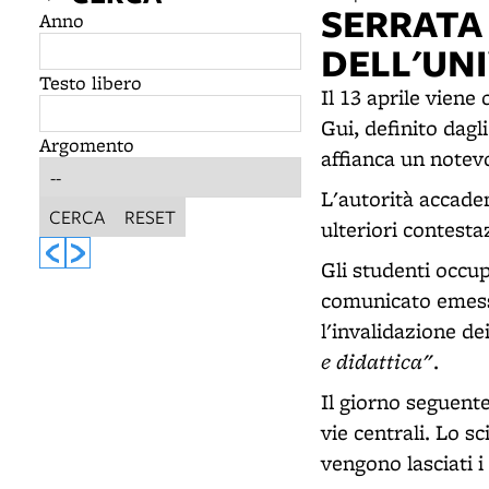
SERRATA
Anno
DELL'UN
Testo libero
Il 13 aprile viene
Gui, definito dagl
Argomento
affianca un notev
L'autorità accade
CERCA
RESET
ulteriori contesta
Gli studenti occup
comunicato emesso
l'invalidazione de
e didattica"
.
Il giorno seguent
vie centrali. Lo s
vengono lasciati i