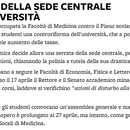
 DELLA SEDE CENTRALE
IVERSITÀ
 occupata la Facoltà di Medicina contro il Piano scola
i studenti una controriforma dell'università, che a p
ole aumento delle tasse.
mica decide allora una serrata della sede centrale, p
zioni, chiamando la polizia a tutela della sua drastic
ano a segure le Facoltà di Economia, Fisica e Letter
 il 17 aprile il Rettore e il Senato accademico min
"azioni di disturbo all
i corsi, laddove si verifichino
e gli studenti convocano un'assemblea generale e ma
ciopero è prolungato al 27 aprile, ma intanto, come g
 locali di Medicina.