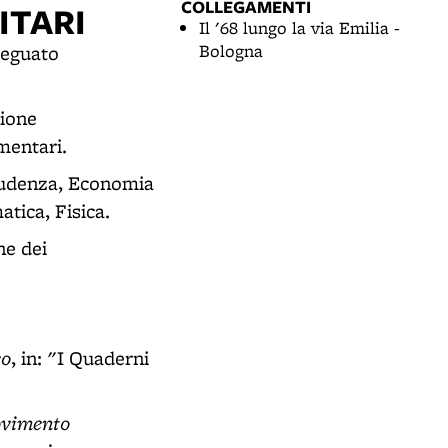
COLLEGAMENTI
ITARI
Il '68 lungo la via Emilia -
Bologna
deguato
zione
ementari.
prudenza, Economia
tica, Fisica.
ne dei
co
, in: "I Quaderni
movimento