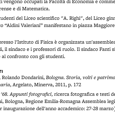
ti vengono occupati la Facoltà di Economia e commerc
orense e di Matematica.
studenti del Liceo scientifico "A. Righi", del Liceo gi
ico “Aldini Valeriani” manifestano in piazza Maggiore
resso l'Istituto di Fisica è organizzata un'assemblea
, il sindaco e i professori di ruolo. Il sindaco Fanti s
e al confronto con gli studenti.
I
Bologna. Storia, volti e patrim
, Rolando Dondarini,
naria
, Argelato, Minerva, 2011, p. 172
 '68. Appunti fotografici,
ricerca fotografica e testi de
i, Bologna, Regione Emilia-Romagna Assemblea legis
per inaugurazione dell'anno accademico: 27-28 marzo