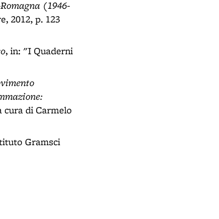
ia-Romagna (1946-
e, 2012, p. 123
co
, in: "I Quaderni
movimento
mmazione:
 a cura di Carmelo
stituto Gramsci