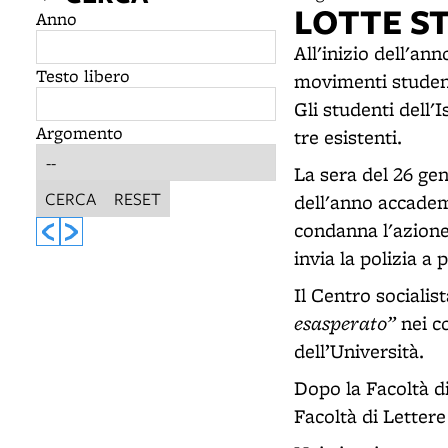
LOTTE S
Anno
All'inizio dell'an
Testo libero
movimenti student
Gli studenti dell'
Argomento
tre esistenti.
La sera del 26 ge
CERCA
RESET
dell'anno accadem
condanna l'azione
invia la polizia a 
Il Centro socialis
esasperato”
nei co
dell’Università.
Dopo la Facoltà di
Facoltà di Lettere