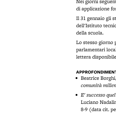
Nei giorni seguen
di applicazione f
Il 31 gennaio gli 
dell'Istituto tecn
della scuola.
Lo stesso giorno p
parlamentari locali
lettera disponibil
APPROFONDIMENT
Beatrice Borghi
comunità mille
E' successo quel
Luciano Nadalin
8-9 (data cit. 