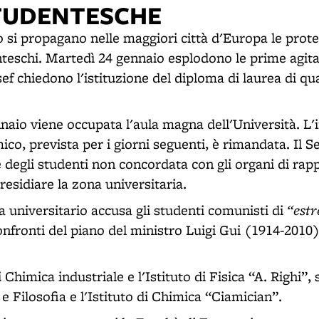
TUDENTESCHE
no si propagano nelle maggiori città d'Europa le prote
eschi. Martedì 24 gennaio esplodono le prime agita
Isef chiedono l'istituzione del diploma di laurea di qu
nnaio viene occupata l'aula magna dell'Università. L
ico, prevista per i giorni seguenti, è rimandata. Il
 degli studenti non concordata con gli organi di ra
presidiare la zona universitaria.
“est
ta universitario accusa gli studenti comunisti di
nfronti del piano del ministro Luigi Gui (1914-2010)
 Chimica industriale e l'Istituto di Fisica “A. Righi”,
 e Filosofia e l'Istituto di Chimica “Ciamician”.