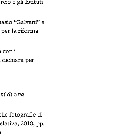
io e gli Istituti
nnasio “Galvani” e
 per la riforma
 con i
i dichiara per
oni di una
lle fotografie di
lativa, 2018, pp.
)