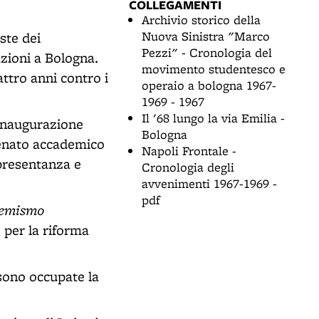
COLLEGAMENTI
Archivio storico della
Nuova Sinistra "Marco
ste dei
Pezzi" - Cronologia del
zioni a Bologna.
movimento studentesco e
attro anni contro i
operaio a bologna 1967-
1969 - 1967
Il '68 lungo la via Emilia -
'inaugurazione
Bologna
 Senato accademico
Napoli Frontale -
ppresentanza e
Cronologia degli
avvenimenti 1967-1969 -
pdf
remismo
 per la riforma
 sono occupate la