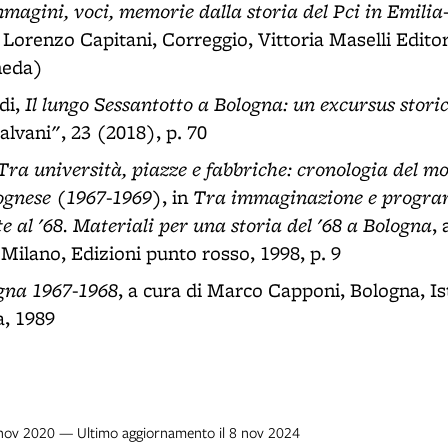
mmagini, voci, memorie dalla storia del Pci in Emil
i Lorenzo Capitani, Correggio, Vittoria Maselli Editor
heda)
Il lungo Sessantotto a Bologna: un excursus stori
di,
alvani", 23 (2018), p. 70
Tra università, piazze e fabbriche: cronologia del 
ognese (1967-1969)
Tra immaginazione e progra
, in
e al '68. Materiali per una storia del '68 a Bologna
,
., Milano, Edizioni punto rosso, 1998, p. 9
ogna 1967-1968
, a cura di Marco Capponi, Bologna, I
, 1989
9 nov 2020 — Ultimo aggiornamento il 8 nov 2024