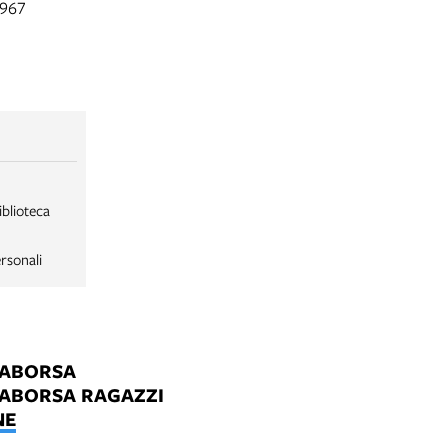
1967
iblioteca
rsonali
LABORSA
LABORSA RAGAZZI
NE
B