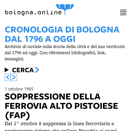
item 1 of 11
bologna.online
CRONOLOGIA DI BOLOGNA
DAL 1796 A OGGI
Archivio di notizie sulla storia della città e del suo territorio
dal 1796 ad oggi. Con riferimenti bibliografici, link,
immagini.
CERCA
1 ottobre 1965
SOPPRESSIONE DELLA
FERROVIA ALTO PISTOIESE
(FAP)
Dal 1° ottobre è soppressa la linea ferroviaria a
scartamento ridotto che collega Pracchia ai paesi