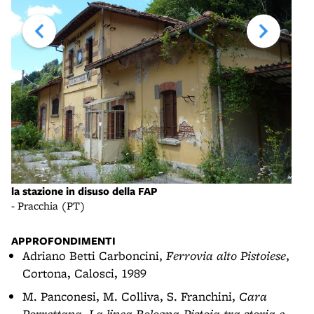
la stazione in disuso della FAP
la s
- Pracchia (PT)
- Pr
APPROFONDIMENTI
Adriano Betti Carboncini,
Ferrovia alto Pistoiese
,
Cortona, Calosci, 1989
M. Panconesi, M. Colliva, S. Franchini,
Cara
Porrettana. La linea Bologna-Pistoia tra storia e