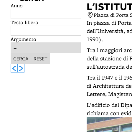
L'ISTIT
Anno
Piazza di Porta 
Testo libero
In piazza di Port
dell'Università, e
1990).
Argomento
Tra i maggiori arch
della stazione di 
CERCA
RESET
sull'autostrada de
Tra il 1947 e il 1
di Architettura de
Lettere, Magister
L'edificio del Dip
richiama con evid