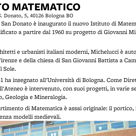
UTO MATEMATICO
S. Donato, 5, 40126 Bologna BO
a San Donato è inaugurato il nuovo Istituto di Matem
dificato a partire dal 1960 su progetto di Giovanni M
itetti e urbanisti italiani moderni, Michelucci è autor
Firenze e della chiesa di San Giovanni Battista a Cam
l Sole.
961 ha insegnato all'Università di Bologna. Come Diret
ll'Ateneo è intervenuto, con suoi progetti, in varie se
o, Geologia e Mineralogia.
artimento di Matematica è assai originale: il portico, 
enza modelli medievali.