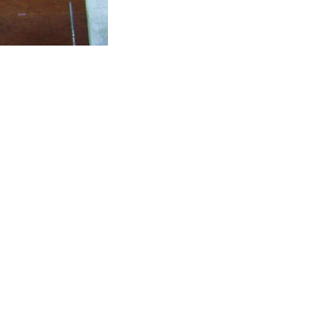
Istituto di Matematica (BO)
- Senza titolo - opera di Alfonso Leon