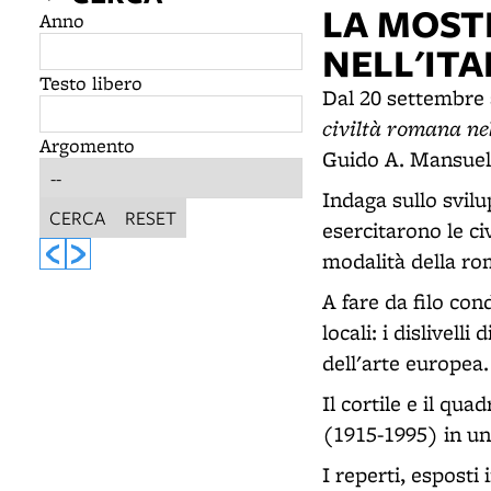
LA MOST
Anno
NELL'IT
Testo libero
Dal 20 settembre 
civiltà romana nel
Argomento
Guido A. Mansuell
Indaga sullo svilu
CERCA
RESET
esercitarono le civ
modalità della ro
A fare da filo cond
locali: i dislivell
dell'arte europea.
Il cortile e il qu
(1915-1995) in un
I reperti, esposti