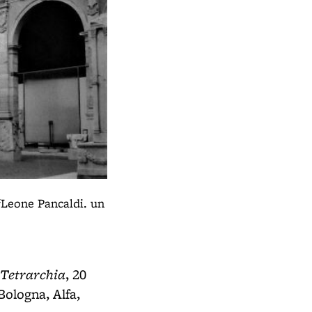
Mostra "Arte e civiltà romana"
 “Leone Pancaldi. un
- Archiginnasio (BO) - 1964 - allesti
archivio per la città - 2015
a Tetrarchia
, 20
ologna, Alfa,